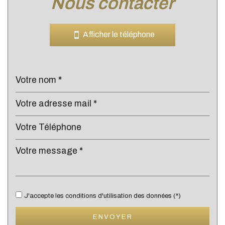
nous contacter
Leaflet
|
©
Jawg
Maps
|
© OpenStreetMap
Bar
Afficher le téléphone
Collège
École maternelle
École primaire
Enseignement supérieur
Lycée
Gare ferroviaire
Bureau de poste
Mairie
J'accepte les conditions d'utilisation des données (*)
statistiques
ENVOYER