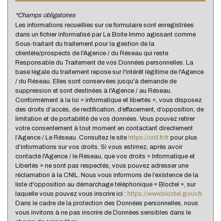
*Champs obligatoires
Nous n'avons pas pu déterminer de statistiques pour
%
Les informations recueillies sur ce formulaire sont enregistrées
cette ville
dans un fichier informatisé par La Boite Immo agissant comme
Sous-traitant du traitement pour la gestion de la
clientèle/prospects de l'Agence / du Réseau qui reste
Responsable du Traitement de vos Données personnelles. La
base légale du traitement repose sur l'intérêt légitime de l'Agence
/ du Réseau. Elles sont conservées jusqu'à demande de
suppression et sont destinées à l'Agence / au Réseau.
Conformément à la loi « informatique et libertés », vous disposez
des droits d’accès, de rectification, d’effacement, d’opposition, de
limitation et de portabilité de vos données. Vous pouvez retirer
votre consentement à tout moment en contactant directement
l’Agence / Le Réseau. Consultez le site
https://cnil.fr/fr
pour plus
d’informations sur vos droits. Si vous estimez, après avoir
contacté l'Agence / le Réseau, que vos droits « Informatique et
Libertés » ne sont pas respectés, vous pouvez adresser une
réclamation à la CNIL. Nous vous informons de l’existence de la
liste d'opposition au démarchage téléphonique « Bloctel », sur
laquelle vous pouvez vous inscrire ici :
https://www.bloctel.gouv.fr
.
Dans le cadre de la protection des Données personnelles, nous
vous invitons à ne pas inscrire de Données sensibles dans le