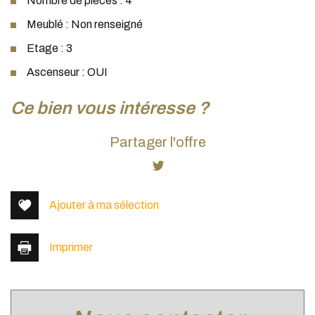
Nombre de pièces : 4
Meublé : Non renseigné
Etage : 3
Ascenseur : OUI
la ville de lyon (69002)
ce bien vous intéresse ?
+
Partager l'offre
−
Ajouter à ma sélection
Imprimer