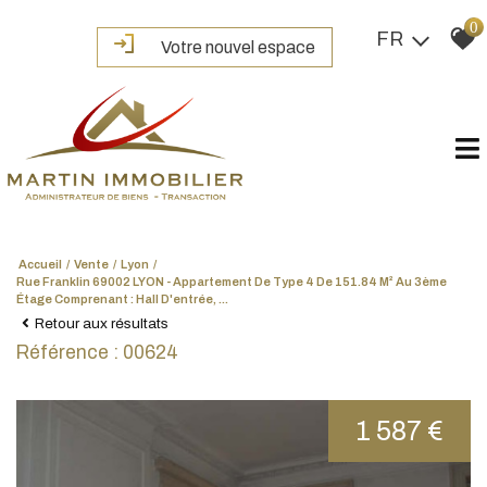
0
FR
Votre nouvel espace
Accueil
Vente
Lyon
Rue Franklin 69002 LYON - Appartement De Type 4 De 151.84 M² Au 3ème
Étage Comprenant : Hall D'entrée, ...
Retour aux résultats
Référence : 00624
1 587 €