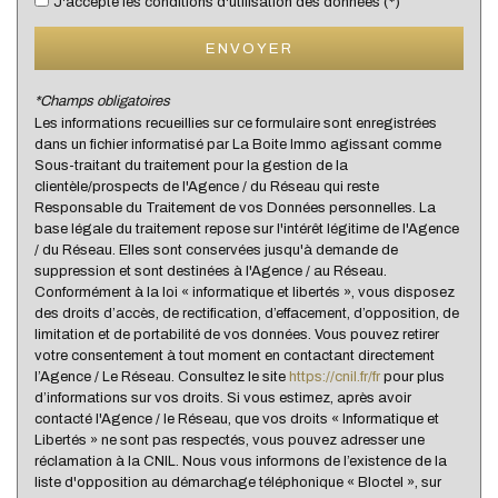
J'accepte les conditions d'utilisation des données (*)
Presse et Tabac
ENVOYER
statistiques
*Champs obligatoires
Les informations recueillies sur ce formulaire sont enregistrées
dans un fichier informatisé par La Boite Immo agissant comme
Nous n'avons pas pu déterminer de statistiques pour
Sous-traitant du traitement pour la gestion de la
%
cette ville
clientèle/prospects de l'Agence / du Réseau qui reste
Responsable du Traitement de vos Données personnelles. La
base légale du traitement repose sur l'intérêt légitime de l'Agence
/ du Réseau. Elles sont conservées jusqu'à demande de
suppression et sont destinées à l'Agence / au Réseau.
Conformément à la loi « informatique et libertés », vous disposez
des droits d’accès, de rectification, d’effacement, d’opposition, de
limitation et de portabilité de vos données. Vous pouvez retirer
votre consentement à tout moment en contactant directement
l’Agence / Le Réseau. Consultez le site
https://cnil.fr/fr
pour plus
d’informations sur vos droits. Si vous estimez, après avoir
contacté l'Agence / le Réseau, que vos droits « Informatique et
Libertés » ne sont pas respectés, vous pouvez adresser une
réclamation à la CNIL. Nous vous informons de l’existence de la
liste d'opposition au démarchage téléphonique « Bloctel », sur