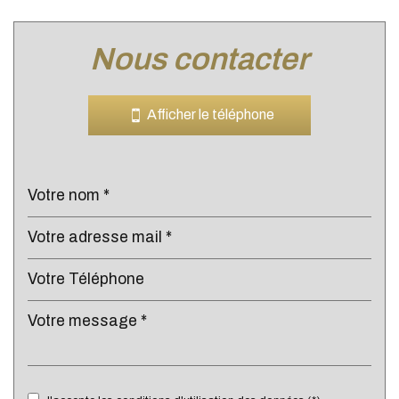
nous contacter
Leaflet
|
©
Jawg
Maps
|
© OpenStreetMap
Bar
Afficher le téléphone
Collège
École maternelle
École primaire
Enseignement supérieur
Lycée
Gare ferroviaire
Bureau de poste
Mairie