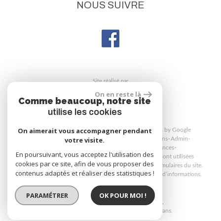
NOUS SUIVRE
site réalisé par
On en reste là
Comme beaucoup, notre site
utilise les cookies
On aimerait vous accompagner pendant
© 2026 | Tous droits réservés | Traduction powered by Google
Plan du site
Mentions légales
Nos honoraires
Liens
Admin
votre visite.
Politique de confidentialité
Toutes nos annonces
En poursuivant, vous acceptez l'utilisation des
Martin Immobilier respecte le RGPD. Vos données sont utilisées
cookies par ce site, afin de vous proposer des
uniquement pour répondre à vos demandes via les formulaires du site.
contenus adaptés et réaliser des statistiques !
Consultez notre politique de confidentialité pour plus d’informations.
PARAMÉTRER
OK POUR MOI !
Site internet compatible multi-supports,
un seul site adaptable à tous les types d'écrans.