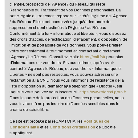
clientèle/prospects de l'Agence / du Réseau qui reste
Habitants de 25 à 55 ans
39,72 %
Responsable du Traitement de vos Données personnelles. La
base légale du traitement repose sur l'intérêt légitime de l'Agence
Habitants de plus de 55 ans
27,77 %
/ du Réseau. Elles sont conservées jusqu'à demande de
Nombre d'enfants par famille
1,04
suppression et sont destinées à l'Agence / au Réseau.
Conformément à la loi « informatique et libertés », vous disposez
Familles sans enfant
44,92 %
des droits d’accès, de rectification, d’effacement, d’opposition, de
limitation et de portabilité de vos données. Vous pouvez retirer
Familles avec 1 ou 2 enfants
45,69 %
votre consentement à tout moment en contactant directement
Maisons
92,22 %
l’Agence / Le Réseau. Consultez le site
https://cnil.fr/fr
pour plus
d’informations sur vos droits. Si vous estimez, après avoir
Appartements
7,78 %
contacté l'Agence / le Réseau, que vos droits « Informatique et
Libertés » ne sont pas respectés, vous pouvez adresser une
Familles avec 3 enfants
8,11 %
réclamation à la CNIL. Nous vous informons de l’existence de la
liste d'opposition au démarchage téléphonique « Bloctel », sur
laquelle vous pouvez vous inscrire ici :
https://www.bloctel.gouv.fr
.
Dans le cadre de la protection des Données personnelles, nous
vous invitons à ne pas inscrire de Données sensibles dans le
champ de saisie libre.
Ce site est protégé par reCAPTCHA, les
Politiques de
Confidentialité
et es
Conditions d'utilisation
de Google
s'appliquent.