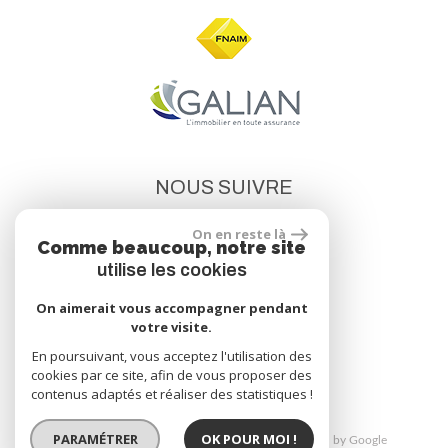
NOUS SUIVRE
On en reste là
Comme beaucoup, notre site
utilise les cookies
On aimerait vous accompagner pendant
votre visite.
site réalisé par
En poursuivant, vous acceptez l'utilisation des
cookies par ce site, afin de vous proposer des
contenus adaptés et réaliser des statistiques !
PARAMÉTRER
OK POUR MOI !
© 2026 | Tous droits réservés | Traduction powered by Google