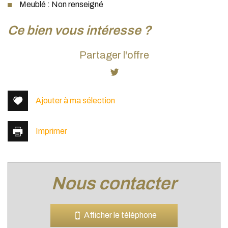
Meublé : Non renseigné
la ville de cailloux-sur-fontaines
ce bien vous intéresse ?
(69270)
Partager l'offre
+
−
Ajouter à ma sélection
Imprimer
nous contacter
Leaflet
|
©
Jawg
Maps
|
© OpenStreetMap
Afficher le téléphone