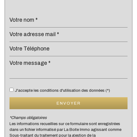
Bar
École maternelle
École primaire
Bibliothèque
Bureau de poste
Mairie
statistiques
J'accepte les conditions d'utilisation des données (*)
Nombre d'habitants
2 509
ENVOYER
Propriétaires (vs. locataires)
84,34 %
Taxe habitation
17,26 %
*Champs obligatoires
Les informations recueillies sur ce formulaire sont enregistrées
Taxe foncière
17,17 %
dans un fichier informatisé par La Boite Immo agissant comme
Habitants de moins de 25 ans
32,51 %
Sous-traitant du traitement pour la gestion de la