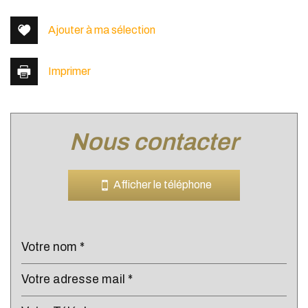
−
Ajouter à ma sélection
Imprimer
nous contacter
Leaflet
|
©
Jawg
Maps
|
© OpenStreetMap
Afficher le téléphone
École primaire
Gare ferroviaire
statistiques
Nombre d'habitants
2 793