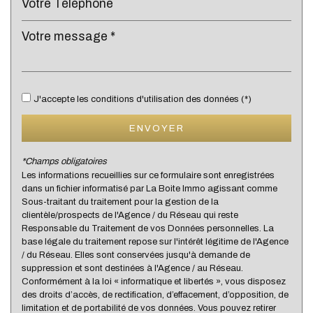
Propriétaires (vs. locataires)
58,53 %
Taxe habitation
17,85 %
Taxe foncière
18,29 %
Habitants de moins de 25 ans
28,68 %
J'accepte les conditions d'utilisation des données (*)
Habitants de 25 à 55 ans
34,98 %
ENVOYER
Habitants de plus de 55 ans
36,34 %
Nombre d'enfants par famille
1
*Champs obligatoires
Les informations recueillies sur ce formulaire sont enregistrées
Familles sans enfant
44,40 %
dans un fichier informatisé par La Boite Immo agissant comme
Familles avec 1 ou 2 enfants
45,28 %
Sous-traitant du traitement pour la gestion de la
clientèle/prospects de l'Agence / du Réseau qui reste
Maisons
53,79 %
Responsable du Traitement de vos Données personnelles. La
base légale du traitement repose sur l'intérêt légitime de l'Agence
Appartements
46,21 %
/ du Réseau. Elles sont conservées jusqu'à demande de
Familles avec 3 enfants
9,14 %
suppression et sont destinées à l'Agence / au Réseau.
Conformément à la loi « informatique et libertés », vous disposez
des droits d’accès, de rectification, d’effacement, d’opposition, de
limitation et de portabilité de vos données. Vous pouvez retirer