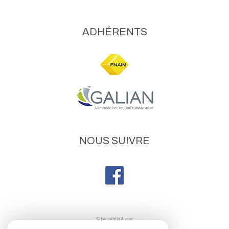
NOUS SUIVRE
site réalisé par
© 2026 | Tous droits réservés | Traduction powered by Google
Plan du site
Mentions légales
Nos honoraires
Liens
Admin
Politique de confidentialité
Toutes nos annonces
Martin Immobilier respecte le RGPD. Vos données sont utilisées
uniquement pour répondre à vos demandes via les formulaires du site.
Consultez notre politique de confidentialité pour plus d’informations.
Site internet compatible multi-supports,
un seul site adaptable à tous les types d'écrans.