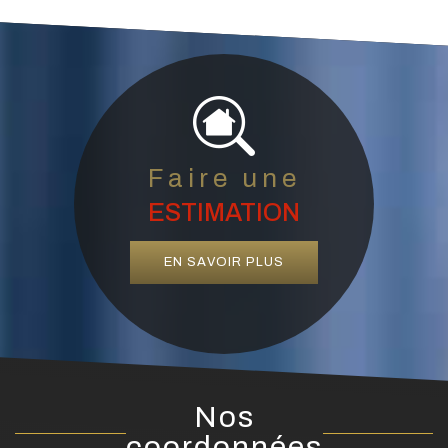
EN SAVOIR PLUS
Nos
coordonnées
04 78 15 04 04
72 Avenue Marechal Foch, 69110 Sainte Foy Lès