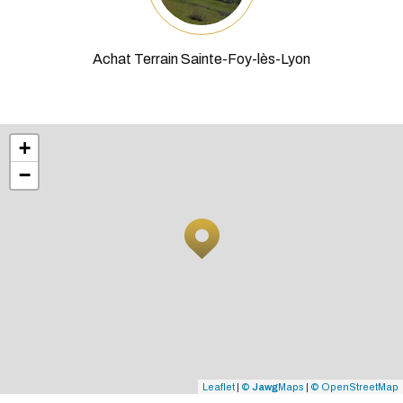
Leaflet
|
©
Jawg
Maps
|
© OpenStreetMap
ADHÉRENTS