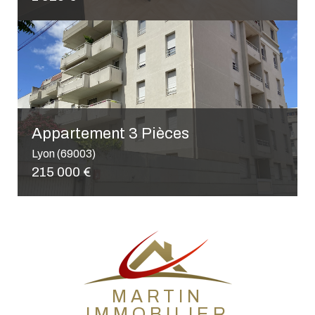
MARTIN
IMMOBILIER
Immobilier sur l'Ouest Lyonnais, Lyon et son agglomération
Martin Immobilier, votre
agence immobilière à
Sainte-Foy-Lès-Lyon
sur la métropole de
Lyon, vous accompagne dans votre projet
d'achat, de
location
et de vente sur tout le
territoire de l'ouest lyonnais. Située à Sainte-
Foy-Lès-Lyon, notre agence immobilière de
proximité vous aide à élaborer un projet qui