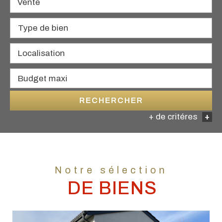
Vente
RECHERCHER
+ de critéres
+
5KM
10KM
25KM
Notre sélection
DE BIENS