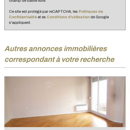
champ de saisie libre.
Appartements
93,75 %
Ce site est protégé par reCAPTCHA, les
Politiques de
Familles avec 3 enfants
8,05 %
Confidentialité
et es
Conditions d'utilisation
de Google
s'appliquent.
autres annonces immobilières
correspondant à votre recherche