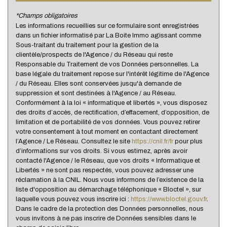
Presse et Tabac
*Champs obligatoires
Les informations recueillies sur ce formulaire sont enregistrées
statistiques
dans un fichier informatisé par La Boite Immo agissant comme
Sous-traitant du traitement pour la gestion de la
clientèle/prospects de l'Agence / du Réseau qui reste
Nombre d'habitants
146 282
Responsable du Traitement de vos Données personnelles. La
base légale du traitement repose sur l'intérêt légitime de l'Agence
Propriétaires (vs. locataires)
35,79 %
/ du Réseau. Elles sont conservées jusqu'à demande de
Taxe habitation
21,50 %
suppression et sont destinées à l'Agence / au Réseau.
Conformément à la loi « informatique et libertés », vous disposez
Taxe foncière
16,21 %
des droits d’accès, de rectification, d’effacement, d’opposition, de
limitation et de portabilité de vos données. Vous pouvez retirer
Habitants de moins de 25 ans
36,59 %
votre consentement à tout moment en contactant directement
Habitants de 25 à 55 ans
41,03 %
l’Agence / Le Réseau. Consultez le site
https://cnil.fr/fr
pour plus
d’informations sur vos droits. Si vous estimez, après avoir
Habitants de plus de 55 ans
22,38 %
contacté l'Agence / le Réseau, que vos droits « Informatique et
Libertés » ne sont pas respectés, vous pouvez adresser une
Nombre d'enfants par famille
1,03
réclamation à la CNIL. Nous vous informons de l’existence de la
liste d'opposition au démarchage téléphonique « Bloctel », sur
Familles sans enfant
44,77 %
laquelle vous pouvez vous inscrire ici :
https://www.bloctel.gouv.fr
.
Familles avec 1 ou 2 enfants
0 %
Dans le cadre de la protection des Données personnelles, nous
vous invitons à ne pas inscrire de Données sensibles dans le
Maisons
6,25 %