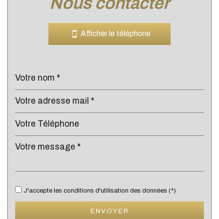
nous contacter
Leaflet
|
©
Jawg
Maps
|
© OpenStreetMap
Bar
Afficher le téléphone
Cinéma
Collège
École maternelle
École primaire
Enseignement supérieur
Lycée
Bibliothèque
Bureau de poste
J'accepte les conditions d'utilisation des données (*)
Mairie
ENVOYER