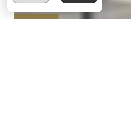
BIEN LOUÉ
EXCLUSIVITÉ
avenue paul delorme, dans petite résidence calme, t2bis au 1er étage
comprenant une cuisine o