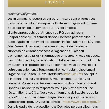
ENVOYER
Mairie
*Champs obligatoires
Presse et Tabac
Les informations recueillies sur ce formulaire sont enregistrées
dans un fichier informatisé par La Boite Immo agissant comme
Sous-traitant du traitement pour la gestion de la
statistiques
clientèle/prospects de l'Agence / du Réseau qui reste
Responsable du Traitement de vos Données personnelles. La
base légale du traitement repose sur l'intérêt légitime de l'Agence
Nous n'avons pas pu déterminer de statistiques pour
/ du Réseau. Elles sont conservées jusqu'à demande de
%
cette ville
suppression et sont destinées à l'Agence / au Réseau.
Conformément à la loi « informatique et libertés », vous disposez
des droits d’accès, de rectification, d’effacement, d’opposition, de
limitation et de portabilité de vos données. Vous pouvez retirer
votre consentement à tout moment en contactant directement
l’Agence / Le Réseau. Consultez le site
https://cnil.fr/fr
pour plus
d’informations sur vos droits. Si vous estimez, après avoir
contacté l'Agence / le Réseau, que vos droits « Informatique et
Libertés » ne sont pas respectés, vous pouvez adresser une
réclamation à la CNIL. Nous vous informons de l’existence de la
liste d'opposition au démarchage téléphonique « Bloctel », sur
laquelle vous pouvez vous inscrire ici :
https://www.bloctel.gouv.fr
.
Dans le cadre de la protection des Données personnelles, nous