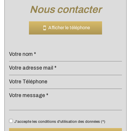
nous contacter
Leaflet
|
©
Jawg
Maps
|
© OpenStreetMap
Bar
Afficher le téléphone
Cinéma
Collège
École maternelle
École primaire
Enseignement supérieur
Lycée
Bibliothèque
Gare ferroviaire
J'accepte les conditions d'utilisation des données (*)
Bureau de poste