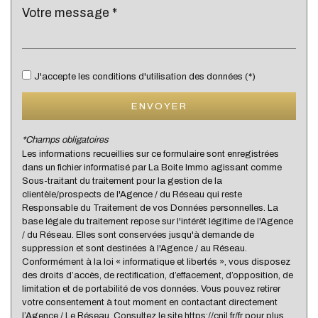
Lycée
Bibliothèque
Gare ferroviaire
J'accepte les conditions d'utilisation des données (*)
Bureau de poste
ENVOYER
Mairie
*Champs obligatoires
Presse et Tabac
Les informations recueillies sur ce formulaire sont enregistrées
dans un fichier informatisé par La Boite Immo agissant comme
Sous-traitant du traitement pour la gestion de la
statistiques
clientèle/prospects de l'Agence / du Réseau qui reste
Responsable du Traitement de vos Données personnelles. La
base légale du traitement repose sur l'intérêt légitime de l'Agence
Nous n'avons pas pu déterminer de statistiques pour
/ du Réseau. Elles sont conservées jusqu'à demande de
%
cette ville
suppression et sont destinées à l'Agence / au Réseau.
Conformément à la loi « informatique et libertés », vous disposez
des droits d’accès, de rectification, d’effacement, d’opposition, de
limitation et de portabilité de vos données. Vous pouvez retirer
votre consentement à tout moment en contactant directement
l’Agence / Le Réseau. Consultez le site https://cnil.fr/fr pour plus