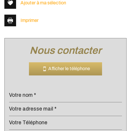
Ajouter à ma sélection
Imprimer
nous contacter
Leaflet
|
©
Jawg
Maps
|
© OpenStreetMap
Bar
Afficher le téléphone
Cinéma
Collège
École maternelle
École primaire
Enseignement supérieur