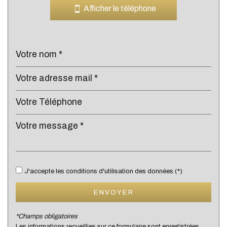
Bar
Afficher le téléphone
Collège
École maternelle
École primaire
Enseignement supérieur
Lycée
Bibliothèque
Gare ferroviaire
Bureau de poste
J'accepte les conditions d'utilisation des données (*)
Mairie
ENVOYER
Presse et Tabac
*Champs obligatoires
Les informations recueillies sur ce formulaire sont enregistrées