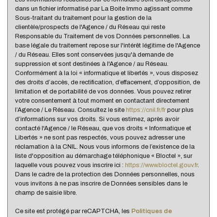
statistiques
dans un fichier informatisé par La Boite Immo agissant comme
Sous-traitant du traitement pour la gestion de la
clientèle/prospects de l'Agence / du Réseau qui reste
Nous n'avons pas pu déterminer de statistiques pour
Responsable du Traitement de vos Données personnelles. La
%
cette ville
base légale du traitement repose sur l'intérêt légitime de l'Agence
/ du Réseau. Elles sont conservées jusqu'à demande de
suppression et sont destinées à l'Agence / au Réseau.
Conformément à la loi « informatique et libertés », vous disposez
des droits d’accès, de rectification, d’effacement, d’opposition, de
limitation et de portabilité de vos données. Vous pouvez retirer
votre consentement à tout moment en contactant directement
l’Agence / Le Réseau. Consultez le site
https://cnil.fr/fr
pour plus
d’informations sur vos droits. Si vous estimez, après avoir
contacté l'Agence / le Réseau, que vos droits « Informatique et
Libertés » ne sont pas respectés, vous pouvez adresser une
réclamation à la CNIL. Nous vous informons de l’existence de la
liste d'opposition au démarchage téléphonique « Bloctel », sur
laquelle vous pouvez vous inscrire ici :
https://www.bloctel.gouv.fr
.
Dans le cadre de la protection des Données personnelles, nous
vous invitons à ne pas inscrire de Données sensibles dans le
champ de saisie libre.
Ce site est protégé par reCAPTCHA, les
Politiques de