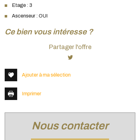
Etage : 3
Ascenseur : OUI
la ville de lyon (69003)
ce bien vous intéresse ?
+
Partager l'offre
−
Ajouter à ma sélection
Imprimer
nous contacter
Leaflet
|
©
Jawg
Maps
|
© OpenStreetMap