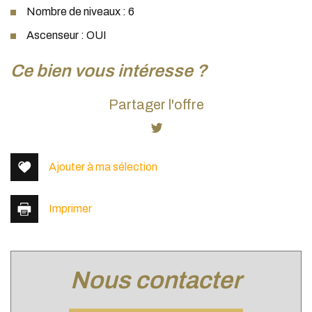
Nombre de niveaux : 6
Ascenseur : OUI
la ville de lyon (69009)
ce bien vous intéresse ?
+
Partager l'offre
−
Ajouter à ma sélection
Imprimer
nous contacter
Leaflet
|
©
Jawg
Maps
|
© OpenStreetMap