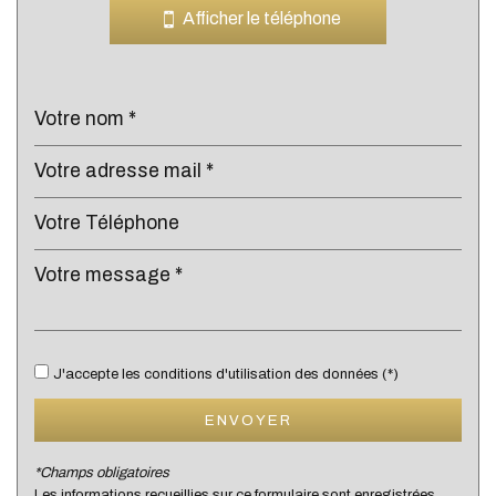
Bar
Afficher le téléphone
Collège
École maternelle
École primaire
Enseignement supérieur
Lycée
Bibliothèque
Gare ferroviaire
Bureau de poste
J'accepte les conditions d'utilisation des données (*)
Mairie
ENVOYER
Presse et Tabac
*Champs obligatoires
Les informations recueillies sur ce formulaire sont enregistrées