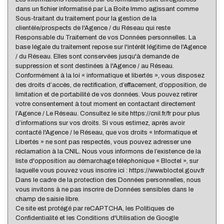
statistiques
dans un fichier informatisé par La Boite Immo agissant comme
Sous-traitant du traitement pour la gestion de la
clientèle/prospects de l'Agence / du Réseau qui reste
Nous n'avons pas pu déterminer de statistiques pour
Responsable du Traitement de vos Données personnelles. La
%
cette ville
base légale du traitement repose sur l'intérêt légitime de l'Agence
/ du Réseau. Elles sont conservées jusqu'à demande de
suppression et sont destinées à l'Agence / au Réseau.
Conformément à la loi « informatique et libertés », vous disposez
des droits d’accès, de rectification, d’effacement, d’opposition, de
limitation et de portabilité de vos données. Vous pouvez retirer
votre consentement à tout moment en contactant directement
l’Agence / Le Réseau. Consultez le site https://cnil.fr/fr pour plus
d’informations sur vos droits. Si vous estimez, après avoir
contacté l'Agence / le Réseau, que vos droits « Informatique et
Libertés » ne sont pas respectés, vous pouvez adresser une
réclamation à la CNIL. Nous vous informons de l’existence de la
liste d'opposition au démarchage téléphonique « Bloctel », sur
laquelle vous pouvez vous inscrire ici : https://www.bloctel.gouv.fr
Dans le cadre de la protection des Données personnelles, nous
vous invitons à ne pas inscrire de Données sensibles dans le
champ de saisie libre.
Ce site est protégé par reCAPTCHA, les
Politiques de
Confidentialité
et les
Conditions d'Utilisation
de Google