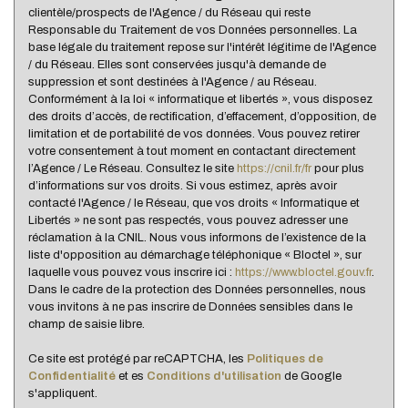
clientèle/prospects de l'Agence / du Réseau qui reste
Habitants de plus de 55 ans
25,89 %
Responsable du Traitement de vos Données personnelles. La
Nombre d'enfants par famille
1,05
base légale du traitement repose sur l'intérêt légitime de l'Agence
/ du Réseau. Elles sont conservées jusqu'à demande de
Familles sans enfant
45,26 %
suppression et sont destinées à l'Agence / au Réseau.
Conformément à la loi « informatique et libertés », vous disposez
Familles avec 1 ou 2 enfants
45,26 %
des droits d’accès, de rectification, d’effacement, d’opposition, de
Maisons
66,51 %
limitation et de portabilité de vos données. Vous pouvez retirer
votre consentement à tout moment en contactant directement
Appartements
33,49 %
l’Agence / Le Réseau. Consultez le site
https://cnil.fr/fr
pour plus
d’informations sur vos droits. Si vous estimez, après avoir
Familles avec 3 enfants
6,91 %
contacté l'Agence / le Réseau, que vos droits « Informatique et
Libertés » ne sont pas respectés, vous pouvez adresser une
réclamation à la CNIL. Nous vous informons de l’existence de la
liste d'opposition au démarchage téléphonique « Bloctel », sur
laquelle vous pouvez vous inscrire ici :
https://www.bloctel.gouv.fr
.
Dans le cadre de la protection des Données personnelles, nous
vous invitons à ne pas inscrire de Données sensibles dans le
champ de saisie libre.
Ce site est protégé par reCAPTCHA, les
Politiques de
Confidentialité
et es
Conditions d'utilisation
de Google
s'appliquent.