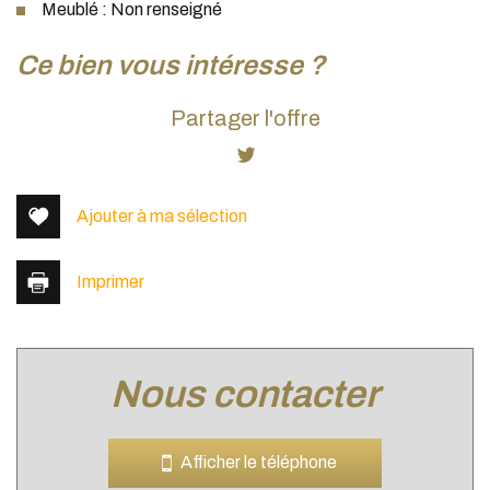
Meublé : Non renseigné
la ville de lozanne (69380)
ce bien vous intéresse ?
+
Partager l'offre
−
Ajouter à ma sélection
Imprimer
nous contacter
Leaflet
|
©
Jawg
Maps
|
© OpenStreetMap
École maternelle
Afficher le téléphone