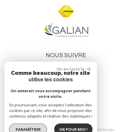
NOUS SUIVRE
On en reste là
Comme beaucoup, notre site
utilise les cookies
On aimerait vous accompagner pendant
votre visite.
site réalisé par
En poursuivant, vous acceptez l'utilisation des
cookies par ce site, afin de vous proposer des
contenus adaptés et réaliser des statistiques !
PARAMÉTRER
OK POUR MOI !
© 2026 | Tous droits réservés | Traduction powered by Google