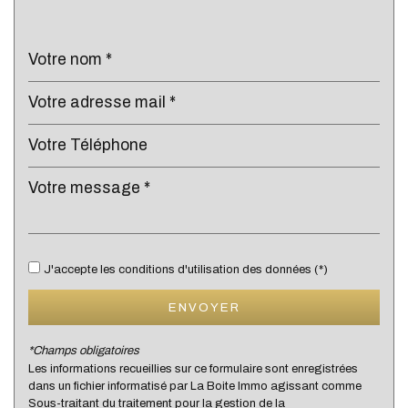
École primaire
Bibliothèque
Gare ferroviaire
Bureau de poste
Mairie
statistiques
Nombre d'habitants
2 483
J'accepte les conditions d'utilisation des données (*)
Propriétaires (vs. locataires)
62,74 %
Taxe habitation
14,60 %
ENVOYER
Taxe foncière
21,82 %
*Champs obligatoires
Habitants de moins de 25 ans
33,98 %
Les informations recueillies sur ce formulaire sont enregistrées
dans un fichier informatisé par La Boite Immo agissant comme
Habitants de 25 à 55 ans
40,14 %
Sous-traitant du traitement pour la gestion de la