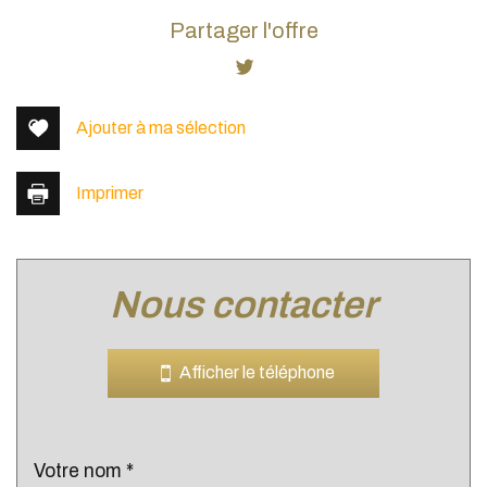
coise (69590)
Partager l'offre
+
−
Ajouter à ma sélection
Imprimer
nous contacter
Leaflet
|
©
Jawg
Maps
|
© OpenStreetMap
Afficher le téléphone
Bar
Cinéma