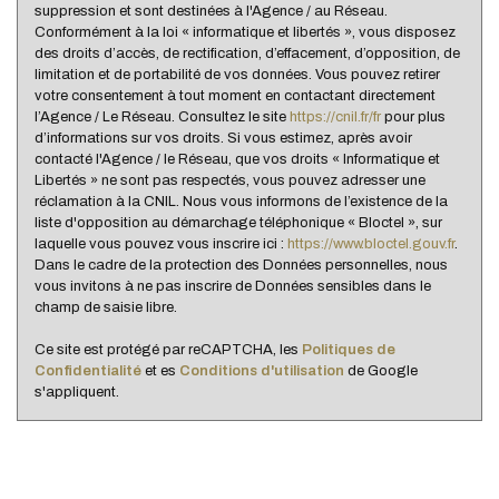
suppression et sont destinées à l'Agence / au Réseau.
Conformément à la loi « informatique et libertés », vous disposez
Habitants de moins de 25 ans
28,02 %
des droits d’accès, de rectification, d’effacement, d’opposition, de
Habitants de 25 à 55 ans
34,13 %
limitation et de portabilité de vos données. Vous pouvez retirer
votre consentement à tout moment en contactant directement
Habitants de plus de 55 ans
37,85 %
l’Agence / Le Réseau. Consultez le site
https://cnil.fr/fr
pour plus
d’informations sur vos droits. Si vous estimez, après avoir
Nombre d'enfants par famille
0,91
contacté l'Agence / le Réseau, que vos droits « Informatique et
Familles sans enfant
53,88 %
Libertés » ne sont pas respectés, vous pouvez adresser une
réclamation à la CNIL. Nous vous informons de l’existence de la
Familles avec 1 ou 2 enfants
35,92 %
liste d'opposition au démarchage téléphonique « Bloctel », sur
laquelle vous pouvez vous inscrire ici :
https://www.bloctel.gouv.fr
.
Maisons
57,46 %
Dans le cadre de la protection des Données personnelles, nous
Appartements
42,54 %
vous invitons à ne pas inscrire de Données sensibles dans le
champ de saisie libre.
Familles avec 3 enfants
8,16 %
Ce site est protégé par reCAPTCHA, les
Politiques de
Confidentialité
et es
Conditions d'utilisation
de Google
s'appliquent.