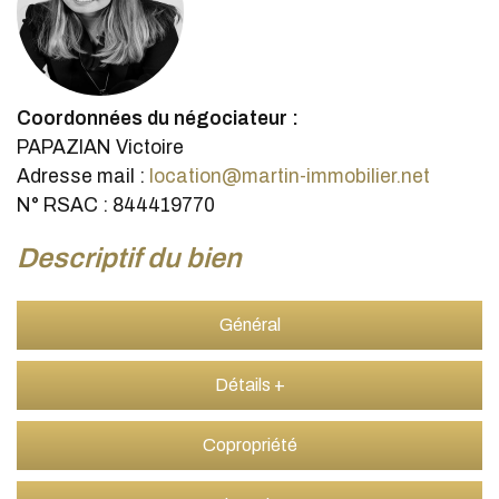
Coordonnées du négociateur :
PAPAZIAN Victoire
Adresse mail :
location@martin-immobilier.net
N° RSAC : 844419770
descriptif du bien
Général
Détails +
Copropriété