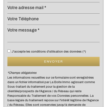
Collège
École maternelle
École primaire
Lycée
Bibliothèque
Bureau de poste
J'accepte les conditions d'utilisation des données (*)
Mairie
ENVOYER
statistiques
*Champs obligatoires
Les informations recueillies sur ce formulaire sont enregistrées
dans un fichier informatisé par La Boite Immo agissant comme
Nombre d'habitants
3 522
Sous-traitant du traitement pour la gestion de la
Propriétaires (vs. locataires)
55,03 %
clientèle/prospects de l'Agence / du Réseau qui reste
Responsable du Traitement de vos Données personnelles. La
Taxe habitation
15,54 %
base légale du traitement repose sur l'intérêt légitime de l'Agence
/ du Réseau. Elles sont conservées jusqu'à demande de
Taxe foncière
14,96 %