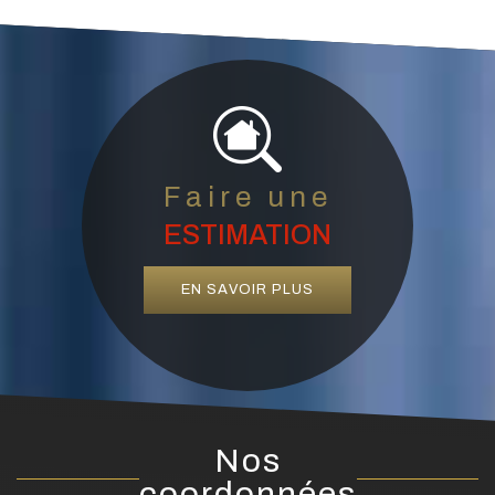
EN SAVOIR PLUS
Nos
coordonnées
04 78 15 04 04
72 Avenue Marechal Foch, 69110 Sainte Foy Lès