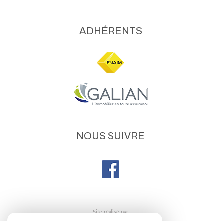
NOUS SUIVRE
site réalisé par
© 2026 | Tous droits réservés | Traduction powered by Google
Plan du site
Mentions légales
Nos honoraires
Liens
Admin
Politique de confidentialité
Toutes nos annonces
Martin Immobilier respecte le RGPD. Vos données sont utilisées
uniquement pour répondre à vos demandes via les formulaires du site.
Consultez notre politique de confidentialité pour plus d’informations.
Site internet compatible multi-supports,
un seul site adaptable à tous les types d'écrans.