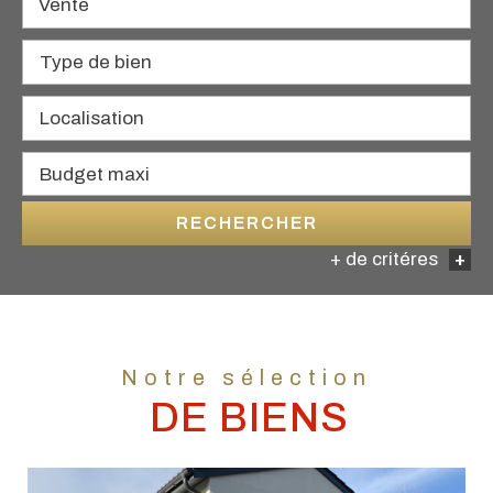
Vente
RECHERCHER
+ de critéres
+
5KM
10KM
25KM
Notre sélection
DE BIENS