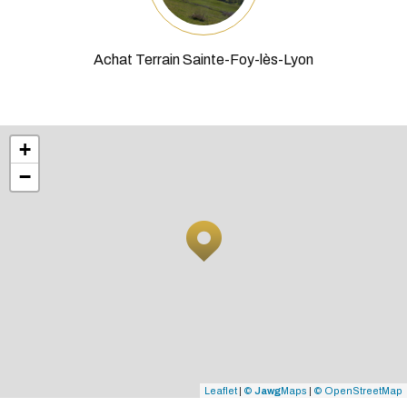
Leaflet
|
©
Jawg
Maps
|
© OpenStreetMap
ADHÉRENTS