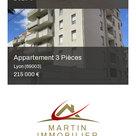
MARTIN
IMMOBILIER
Immobilier sur l'Ouest Lyonnais, Lyon et son agglomération
Martin Immobilier, votre
agence immobilière à
Sainte-Foy-Lès-Lyon
sur la métropole de
Lyon, vous accompagne dans votre projet
d'achat, de
location
et de vente sur tout le
territoire de l'ouest lyonnais. Située à Sainte-
Foy-Lès-Lyon, notre agence immobilière de
proximité vous aide à élaborer un projet qui