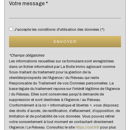
Lycée
Gare ferroviaire
Bureau de poste
J'accepte les conditions d'utilisation des données (*)
Mairie
ENVOYER
Presse et Tabac
*Champs obligatoires
Les informations recueillies sur ce formulaire sont enregistrées
statistiques
dans un fichier informatisé par La Boite Immo agissant comme
Sous-traitant du traitement pour la gestion de la
clientèle/prospects de l'Agence / du Réseau qui reste
Nous n'avons pas pu déterminer de statistiques pour
Responsable du Traitement de vos Données personnelles. La
%
cette ville
base légale du traitement repose sur l'intérêt légitime de l'Agence
/ du Réseau. Elles sont conservées jusqu'à demande de
suppression et sont destinées à l'Agence / au Réseau.
Conformément à la loi « informatique et libertés », vous disposez
des droits d’accès, de rectification, d’effacement, d’opposition, de
limitation et de portabilité de vos données. Vous pouvez retirer
votre consentement à tout moment en contactant directement
l’Agence / Le Réseau. Consultez le site
https://cnil.fr/fr
pour plus