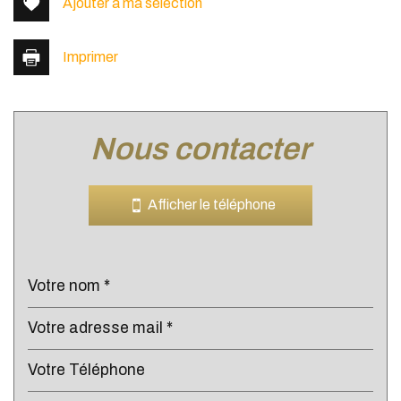
Ajouter à ma sélection
Imprimer
nous contacter
Leaflet
|
©
Jawg
Maps
|
© OpenStreetMap
Bar
Afficher le téléphone
Cinéma
Collège
École maternelle
École primaire
Enseignement supérieur