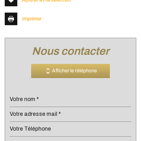
Imprimer
nous contacter
Leaflet
|
©
Jawg
Maps
|
© OpenStreetMap
Bar
Afficher le téléphone
Cinéma
Collège
École maternelle
École primaire
Lycée