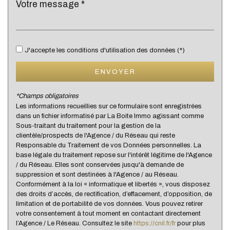
Bibliothèque
Bureau de poste
Mairie
J'accepte les conditions d'utilisation des données (*)
Presse et Tabac
ENVOYER
statistiques
*Champs obligatoires
Les informations recueillies sur ce formulaire sont enregistrées
dans un fichier informatisé par La Boite Immo agissant comme
Nombre d'habitants
21 707
Sous-traitant du traitement pour la gestion de la
clientèle/prospects de l'Agence / du Réseau qui reste
Propriétaires (vs. locataires)
67,39 %
Responsable du Traitement de vos Données personnelles. La
Taxe habitation
19,92 %
base légale du traitement repose sur l'intérêt légitime de l'Agence
/ du Réseau. Elles sont conservées jusqu'à demande de
Taxe foncière
18,49 %
suppression et sont destinées à l'Agence / au Réseau.
Conformément à la loi « informatique et libertés », vous disposez
Habitants de moins de 25 ans
28,90 %
des droits d’accès, de rectification, d’effacement, d’opposition, de
Habitants de 25 à 55 ans
36,29 %
limitation et de portabilité de vos données. Vous pouvez retirer
votre consentement à tout moment en contactant directement
Habitants de plus de 55 ans
34,81 %
l’Agence / Le Réseau. Consultez le site
https://cnil.fr/fr
pour plus