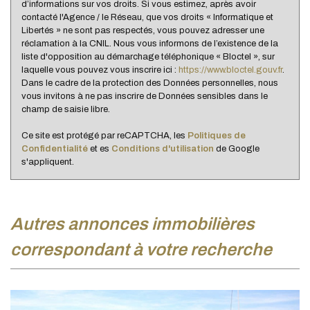
d’informations sur vos droits. Si vous estimez, après avoir
Nombre d'enfants par famille
0,97
contacté l'Agence / le Réseau, que vos droits « Informatique et
Familles sans enfant
47,25 %
Libertés » ne sont pas respectés, vous pouvez adresser une
réclamation à la CNIL. Nous vous informons de l’existence de la
Familles avec 1 ou 2 enfants
0,37 %
liste d'opposition au démarchage téléphonique « Bloctel », sur
laquelle vous pouvez vous inscrire ici :
https://www.bloctel.gouv.fr
.
Maisons
26,02 %
Dans le cadre de la protection des Données personnelles, nous
Appartements
73,98 %
vous invitons à ne pas inscrire de Données sensibles dans le
champ de saisie libre.
Familles avec 3 enfants
8,02 %
Ce site est protégé par reCAPTCHA, les
Politiques de
Confidentialité
et es
Conditions d'utilisation
de Google
s'appliquent.
autres annonces immobilières
correspondant à votre recherche