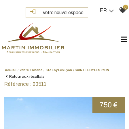
0
FR
Votre nouvel espace
Accueil
Vente
Rhone
Ste Foy Les Lyon
SAINTE FOY LES LYON
Retour aux résultats
Référence : 00511
750 €