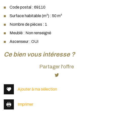
Code postal : 69110
Surface habitable (m²) : 50 m²
Nombre de pièces : 1
Meublé : Non renseigné
Ascenseur : OUI
la ville de sainte foy lès lyon (69110)
ce bien vous intéresse ?
+
Partager l'offre
−
Ajouter à ma sélection
Imprimer