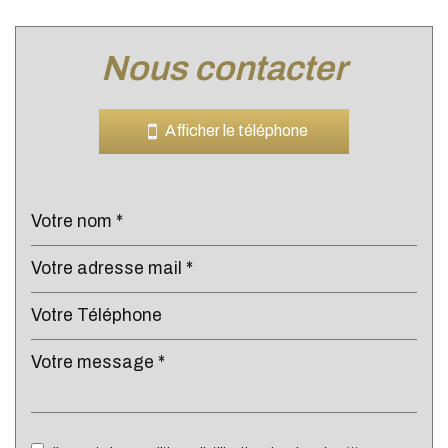
nous contacter
Leaflet
|
©
Jawg
Maps
|
© OpenStreetMap
Bar
Afficher le téléphone
Cinéma
Collège
École maternelle
École primaire
Lycée
Bibliothèque
Bureau de poste
Mairie