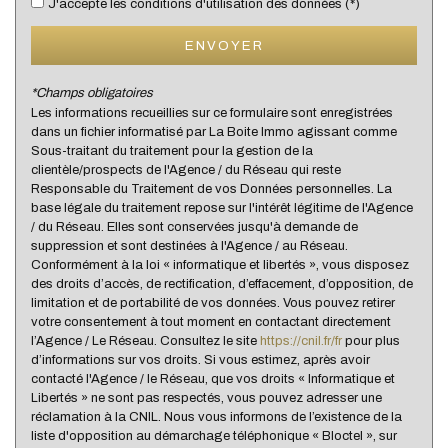
J'accepte les conditions d'utilisation des données (*)
Presse et Tabac
ENVOYER
statistiques
*Champs obligatoires
Les informations recueillies sur ce formulaire sont enregistrées
dans un fichier informatisé par La Boite Immo agissant comme
Nombre d'habitants
21 707
Sous-traitant du traitement pour la gestion de la
clientèle/prospects de l'Agence / du Réseau qui reste
Propriétaires (vs. locataires)
67,39 %
Responsable du Traitement de vos Données personnelles. La
Taxe habitation
19,92 %
base légale du traitement repose sur l'intérêt légitime de l'Agence
/ du Réseau. Elles sont conservées jusqu'à demande de
Taxe foncière
18,49 %
suppression et sont destinées à l'Agence / au Réseau.
Conformément à la loi « informatique et libertés », vous disposez
Habitants de moins de 25 ans
28,90 %
des droits d’accès, de rectification, d’effacement, d’opposition, de
Habitants de 25 à 55 ans
36,29 %
limitation et de portabilité de vos données. Vous pouvez retirer
votre consentement à tout moment en contactant directement
Habitants de plus de 55 ans
34,81 %
l’Agence / Le Réseau. Consultez le site
https://cnil.fr/fr
pour plus
d’informations sur vos droits. Si vous estimez, après avoir
Nombre d'enfants par famille
0,97
contacté l'Agence / le Réseau, que vos droits « Informatique et
Familles sans enfant
47,25 %
Libertés » ne sont pas respectés, vous pouvez adresser une
réclamation à la CNIL. Nous vous informons de l’existence de la
Familles avec 1 ou 2 enfants
0,37 %
liste d'opposition au démarchage téléphonique « Bloctel », sur