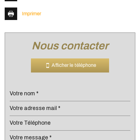
Imprimer
nous contacter
Leaflet
|
©
Jawg
Maps
|
© OpenStreetMap
Cinéma
Afficher le téléphone
Collège
École maternelle
École primaire
Enseignement supérieur
Lycée
Bibliothèque