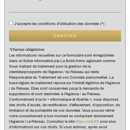
Bureau de poste
Mairie
J'accepte les conditions d'utilisation des données (*)
Presse et Tabac
ENVOYER
statistiques
*Champs obligatoires
Les informations recueillies sur ce formulaire sont enregistrées
dans un fichier informatisé par La Boite Immo agissant comme
Nombre d'habitants
21 707
Sous-traitant du traitement pour la gestion de la
clientèle/prospects de l'Agence / du Réseau qui reste
Propriétaires (vs. locataires)
67,39 %
Responsable du Traitement de vos Données personnelles. La
Taxe habitation
19,92 %
base légale du traitement repose sur l'intérêt légitime de l'Agence
/ du Réseau. Elles sont conservées jusqu'à demande de
Taxe foncière
18,49 %
suppression et sont destinées à l'Agence / au Réseau.
Conformément à la loi « informatique et libertés », vous disposez
Habitants de moins de 25 ans
28,90 %
des droits d’accès, de rectification, d’effacement, d’opposition, de
Habitants de 25 à 55 ans
36,29 %
limitation et de portabilité de vos données. Vous pouvez retirer
votre consentement à tout moment en contactant directement
Habitants de plus de 55 ans
34,81 %
l’Agence / Le Réseau. Consultez le site
https://cnil.fr/fr
pour plus
d’informations sur vos droits. Si vous estimez, après avoir
Nombre d'enfants par famille
0,97