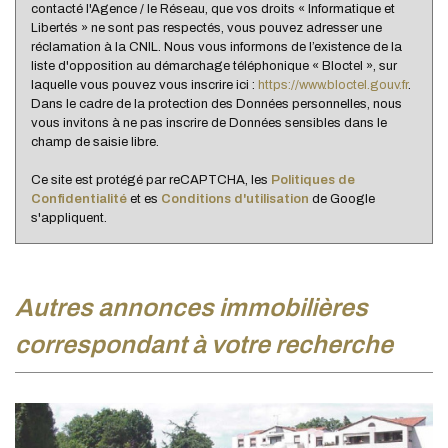
contacté l'Agence / le Réseau, que vos droits « Informatique et
Familles sans enfant
47,25 %
Libertés » ne sont pas respectés, vous pouvez adresser une
réclamation à la CNIL. Nous vous informons de l’existence de la
Familles avec 1 ou 2 enfants
0,37 %
liste d'opposition au démarchage téléphonique « Bloctel », sur
laquelle vous pouvez vous inscrire ici :
https://www.bloctel.gouv.fr
.
Maisons
26,02 %
Dans le cadre de la protection des Données personnelles, nous
Appartements
73,98 %
vous invitons à ne pas inscrire de Données sensibles dans le
champ de saisie libre.
Familles avec 3 enfants
8,02 %
Ce site est protégé par reCAPTCHA, les
Politiques de
Confidentialité
et es
Conditions d'utilisation
de Google
s'appliquent.
autres annonces immobilières
correspondant à votre recherche