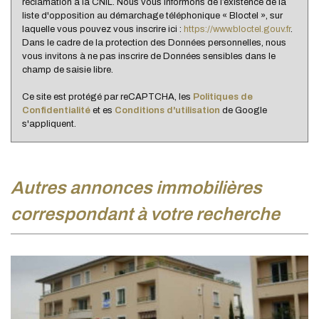
réclamation à la CNIL. Nous vous informons de l’existence de la
liste d'opposition au démarchage téléphonique « Bloctel », sur
Familles sans enfant
47,25 %
laquelle vous pouvez vous inscrire ici :
https://www.bloctel.gouv.fr
.
Familles avec 1 ou 2 enfants
0,37 %
Dans le cadre de la protection des Données personnelles, nous
vous invitons à ne pas inscrire de Données sensibles dans le
Maisons
26,02 %
champ de saisie libre.
Appartements
73,98 %
Ce site est protégé par reCAPTCHA, les
Politiques de
Familles avec 3 enfants
8,02 %
Confidentialité
et es
Conditions d'utilisation
de Google
s'appliquent.
autres annonces immobilières
correspondant à votre recherche