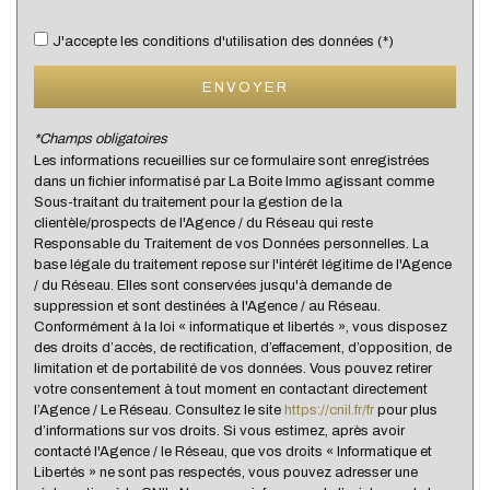
Bureau de poste
J'accepte les conditions d'utilisation des données (*)
Mairie
ENVOYER
Presse et Tabac
*Champs obligatoires
Les informations recueillies sur ce formulaire sont enregistrées
statistiques
dans un fichier informatisé par La Boite Immo agissant comme
Sous-traitant du traitement pour la gestion de la
clientèle/prospects de l'Agence / du Réseau qui reste
Nombre d'habitants
21 707
Responsable du Traitement de vos Données personnelles. La
base légale du traitement repose sur l'intérêt légitime de l'Agence
Propriétaires (vs. locataires)
67,39 %
/ du Réseau. Elles sont conservées jusqu'à demande de
Taxe habitation
19,92 %
suppression et sont destinées à l'Agence / au Réseau.
Conformément à la loi « informatique et libertés », vous disposez
Taxe foncière
18,49 %
des droits d’accès, de rectification, d’effacement, d’opposition, de
limitation et de portabilité de vos données. Vous pouvez retirer
Habitants de moins de 25 ans
28,90 %
votre consentement à tout moment en contactant directement
Habitants de 25 à 55 ans
36,29 %
l’Agence / Le Réseau. Consultez le site
https://cnil.fr/fr
pour plus
d’informations sur vos droits. Si vous estimez, après avoir
Habitants de plus de 55 ans
34,81 %
contacté l'Agence / le Réseau, que vos droits « Informatique et
Libertés » ne sont pas respectés, vous pouvez adresser une
Nombre d'enfants par famille
0,97