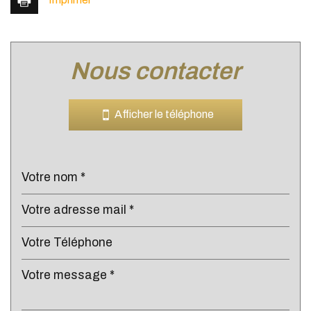
nous contacter
Leaflet
|
©
Jawg
Maps
|
© OpenStreetMap
Bar
Afficher le téléphone
Cinéma
Collège
École maternelle
École primaire
Enseignement supérieur
Lycée
Bibliothèque