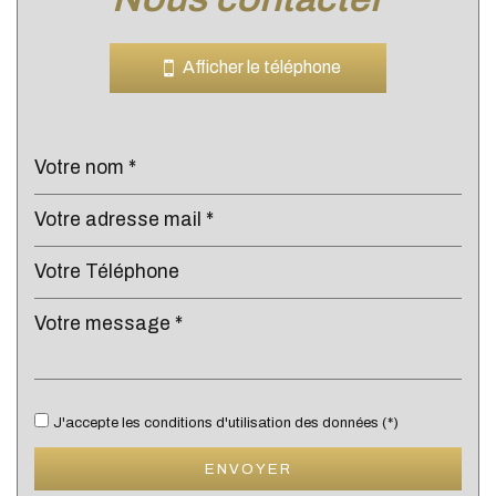
Leaflet
|
©
Jawg
Maps
|
© OpenStreetMap
Bar
Afficher le téléphone
Cinéma
Collège
École maternelle
École primaire
Lycée
Bibliothèque
Bureau de poste
Mairie
J'accepte les conditions d'utilisation des données (*)
Presse et Tabac
ENVOYER