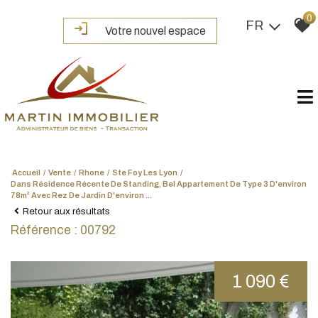
0
FR
Votre nouvel espace
Accueil
Vente
Rhone
Ste Foy Les Lyon
Dans Résidence Récente De Standing, Bel Appartement De Type 3 D'environ
78m² Avec Rez De Jardin D'environ ...
Retour aux résultats
Référence : 00792
1 090 €