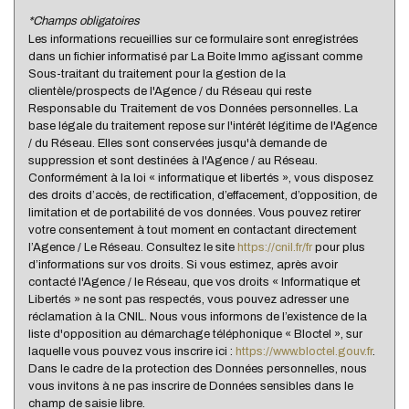
statistiques
*Champs obligatoires
Les informations recueillies sur ce formulaire sont enregistrées
dans un fichier informatisé par La Boite Immo agissant comme
Nombre d'habitants
21 707
Sous-traitant du traitement pour la gestion de la
clientèle/prospects de l'Agence / du Réseau qui reste
Propriétaires (vs. locataires)
67,39 %
Responsable du Traitement de vos Données personnelles. La
Taxe habitation
19,92 %
base légale du traitement repose sur l'intérêt légitime de l'Agence
/ du Réseau. Elles sont conservées jusqu'à demande de
Taxe foncière
18,49 %
suppression et sont destinées à l'Agence / au Réseau.
Conformément à la loi « informatique et libertés », vous disposez
Habitants de moins de 25 ans
28,90 %
des droits d’accès, de rectification, d’effacement, d’opposition, de
Habitants de 25 à 55 ans
36,29 %
limitation et de portabilité de vos données. Vous pouvez retirer
votre consentement à tout moment en contactant directement
Habitants de plus de 55 ans
34,81 %
l’Agence / Le Réseau. Consultez le site
https://cnil.fr/fr
pour plus
d’informations sur vos droits. Si vous estimez, après avoir
Nombre d'enfants par famille
0,97
contacté l'Agence / le Réseau, que vos droits « Informatique et
Familles sans enfant
47,25 %
Libertés » ne sont pas respectés, vous pouvez adresser une
réclamation à la CNIL. Nous vous informons de l’existence de la
Familles avec 1 ou 2 enfants
0,37 %
liste d'opposition au démarchage téléphonique « Bloctel », sur
laquelle vous pouvez vous inscrire ici :
https://www.bloctel.gouv.fr
.
Maisons
26,02 %
Dans le cadre de la protection des Données personnelles, nous
Appartements
73,98 %
vous invitons à ne pas inscrire de Données sensibles dans le
champ de saisie libre.