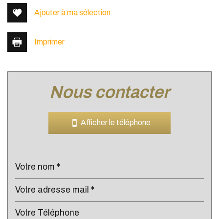
Ajouter à ma sélection
Imprimer
nous contacter
Leaflet
|
©
Jawg
Maps
|
© OpenStreetMap
Bar
Afficher le téléphone
Cinéma
Collège
École maternelle
École primaire
Enseignement supérieur