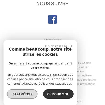
NOUS SUIVRE
site réalisé par
On en reste là
Comme beaucoup, notre site
utilise les cookies
On aimerait vous accompagner pendant
© 2026 | Tous droits réservés | Traduction powered by Google
Plan du site
Mentions légales
Nos honoraires
Liens
Admin
votre visite.
Politique de confidentialité
Toutes nos annonces
En poursuivant, vous acceptez l'utilisation des
Martin Immobilier respecte le RGPD. Vos données sont utilisées
cookies par ce site, afin de vous proposer des
uniquement pour répondre à vos demandes via les formulaires du site.
contenus adaptés et réaliser des statistiques !
Consultez notre politique de confidentialité pour plus d’informations.
PARAMÉTRER
OK POUR MOI !
Site internet compatible multi-supports,
un seul site adaptable à tous les types d'écrans.