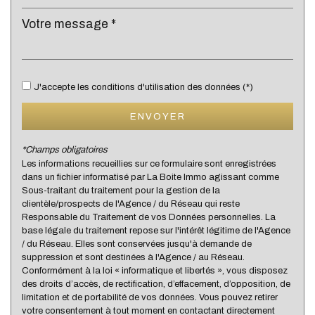
Lycée
Bibliothèque
Bureau de poste
J'accepte les conditions d'utilisation des données (*)
Mairie
ENVOYER
Presse et Tabac
*Champs obligatoires
Les informations recueillies sur ce formulaire sont enregistrées
statistiques
dans un fichier informatisé par La Boite Immo agissant comme
Sous-traitant du traitement pour la gestion de la
clientèle/prospects de l'Agence / du Réseau qui reste
Nombre d'habitants
146 282
Responsable du Traitement de vos Données personnelles. La
base légale du traitement repose sur l'intérêt légitime de l'Agence
Propriétaires (vs. locataires)
35,79 %
/ du Réseau. Elles sont conservées jusqu'à demande de
Taxe habitation
21,50 %
suppression et sont destinées à l'Agence / au Réseau.
Conformément à la loi « informatique et libertés », vous disposez
Taxe foncière
16,21 %
des droits d’accès, de rectification, d’effacement, d’opposition, de
limitation et de portabilité de vos données. Vous pouvez retirer
Habitants de moins de 25 ans
36,59 %
votre consentement à tout moment en contactant directement