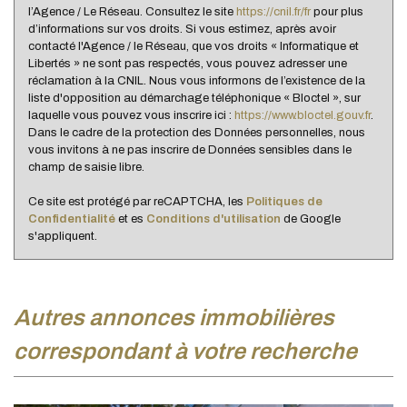
Habitants de 25 à 55 ans
41,03 %
l’Agence / Le Réseau. Consultez le site
https://cnil.fr/fr
pour plus
d’informations sur vos droits. Si vous estimez, après avoir
Habitants de plus de 55 ans
22,38 %
contacté l'Agence / le Réseau, que vos droits « Informatique et
Libertés » ne sont pas respectés, vous pouvez adresser une
Nombre d'enfants par famille
1,03
réclamation à la CNIL. Nous vous informons de l’existence de la
liste d'opposition au démarchage téléphonique « Bloctel », sur
Familles sans enfant
44,77 %
laquelle vous pouvez vous inscrire ici :
https://www.bloctel.gouv.fr
.
Familles avec 1 ou 2 enfants
0 %
Dans le cadre de la protection des Données personnelles, nous
vous invitons à ne pas inscrire de Données sensibles dans le
Maisons
6,25 %
champ de saisie libre.
Appartements
93,75 %
Ce site est protégé par reCAPTCHA, les
Politiques de
Familles avec 3 enfants
8,05 %
Confidentialité
et es
Conditions d'utilisation
de Google
s'appliquent.
autres annonces immobilières
correspondant à votre recherche