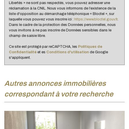
Libertés » ne sont pas respectés, vous pouvez adresser une
Nombre d'enfants par famille
1,03
réclamation à la CNIL. Nous vous informons de l’existence de la
liste d'opposition au démarchage téléphonique « Bloctel », sur
Familles sans enfant
44,77 %
laquelle vous pouvez vous inscrire ici :
https://www.bloctel.gouv.fr
.
Familles avec 1 ou 2 enfants
0 %
Dans le cadre de la protection des Données personnelles, nous
vous invitons à ne pas inscrire de Données sensibles dans le
Maisons
6,25 %
champ de saisie libre.
Appartements
93,75 %
Ce site est protégé par reCAPTCHA, les
Politiques de
Familles avec 3 enfants
8,05 %
Confidentialité
et es
Conditions d'utilisation
de Google
s'appliquent.
autres annonces immobilières
correspondant à votre recherche