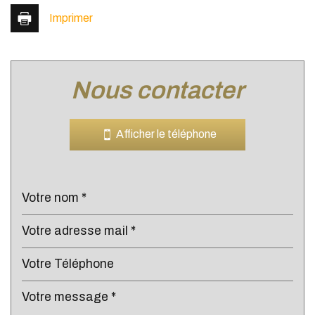
Imprimer
nous contacter
Leaflet
|
©
Jawg
Maps
|
© OpenStreetMap
Bar
Afficher le téléphone
Cinéma
Collège
École maternelle
École primaire
Enseignement supérieur
Lycée