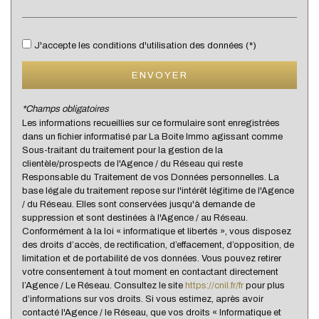
Bibliothèque
Bureau de poste
J'accepte les conditions d'utilisation des données (*)
Mairie
ENVOYER
Presse et Tabac
*Champs obligatoires
Les informations recueillies sur ce formulaire sont enregistrées
statistiques
dans un fichier informatisé par La Boite Immo agissant comme
Sous-traitant du traitement pour la gestion de la
clientèle/prospects de l'Agence / du Réseau qui reste
Nombre d'habitants
146 282
Responsable du Traitement de vos Données personnelles. La
base légale du traitement repose sur l'intérêt légitime de l'Agence
Propriétaires (vs. locataires)
35,79 %
/ du Réseau. Elles sont conservées jusqu'à demande de
Taxe habitation
21,50 %
suppression et sont destinées à l'Agence / au Réseau.
Conformément à la loi « informatique et libertés », vous disposez
Taxe foncière
16,21 %
des droits d’accès, de rectification, d’effacement, d’opposition, de
limitation et de portabilité de vos données. Vous pouvez retirer
Habitants de moins de 25 ans
36,59 %
votre consentement à tout moment en contactant directement
Habitants de 25 à 55 ans
41,03 %
l’Agence / Le Réseau. Consultez le site
https://cnil.fr/fr
pour plus
d’informations sur vos droits. Si vous estimez, après avoir
Habitants de plus de 55 ans
22,38 %
contacté l'Agence / le Réseau, que vos droits « Informatique et