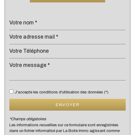
Cinéma
Collège
École maternelle
École primaire
Enseignement supérieur
Lycée
Bibliothèque
Bureau de poste
J'accepte les conditions d'utilisation des données (*)
Mairie
ENVOYER
Presse et Tabac
*Champs obligatoires
Les informations recueillies sur ce formulaire sont enregistrées
statistiques
dans un fichier informatisé par La Boite Immo agissant comme