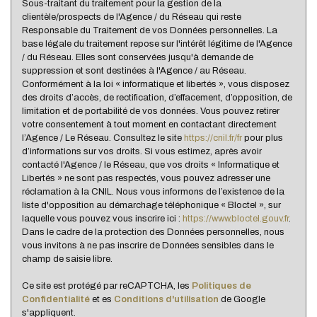
Sous-traitant du traitement pour la gestion de la
clientèle/prospects de l'Agence / du Réseau qui reste
Nombre d'habitants
146 282
Responsable du Traitement de vos Données personnelles. La
base légale du traitement repose sur l'intérêt légitime de l'Agence
Propriétaires (vs. locataires)
35,79 %
/ du Réseau. Elles sont conservées jusqu'à demande de
Taxe habitation
21,50 %
suppression et sont destinées à l'Agence / au Réseau.
Conformément à la loi « informatique et libertés », vous disposez
Taxe foncière
16,21 %
des droits d’accès, de rectification, d’effacement, d’opposition, de
limitation et de portabilité de vos données. Vous pouvez retirer
Habitants de moins de 25 ans
36,59 %
votre consentement à tout moment en contactant directement
Habitants de 25 à 55 ans
41,03 %
l’Agence / Le Réseau. Consultez le site
https://cnil.fr/fr
pour plus
d’informations sur vos droits. Si vous estimez, après avoir
Habitants de plus de 55 ans
22,38 %
contacté l'Agence / le Réseau, que vos droits « Informatique et
Libertés » ne sont pas respectés, vous pouvez adresser une
Nombre d'enfants par famille
1,03
réclamation à la CNIL. Nous vous informons de l’existence de la
liste d'opposition au démarchage téléphonique « Bloctel », sur
Familles sans enfant
44,77 %
laquelle vous pouvez vous inscrire ici :
https://www.bloctel.gouv.fr
.
Familles avec 1 ou 2 enfants
0 %
Dans le cadre de la protection des Données personnelles, nous
vous invitons à ne pas inscrire de Données sensibles dans le
Maisons
6,25 %
champ de saisie libre.
Appartements
93,75 %
Ce site est protégé par reCAPTCHA, les
Politiques de
Familles avec 3 enfants
8,05 %
Confidentialité
et es
Conditions d'utilisation
de Google
s'appliquent.