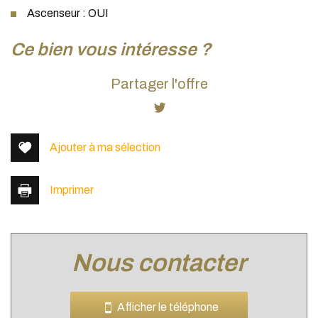
Ascenseur : OUI
la ville de villeurbanne (69100)
ce bien vous intéresse ?
+
Partager l'offre
−
Ajouter à ma sélection
Imprimer
nous contacter
Leaflet
|
©
Jawg
Maps
|
© OpenStreetMap
Bar
Afficher le téléphone