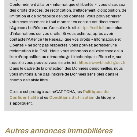
Conformément à la loi « informatique et libertés », vous disposez
Familles sans enfant
39,63 %
des droits d’accès, de rectification, d’effacement, d’opposition, de
limitation et de portabilité de vos données. Vous pouvez retirer
Familles avec 1 ou 2 enfants
47,76 %
votre consentement à tout moment en contactant directement
Maisons
36,79 %
l’Agence / Le Réseau. Consultez le site
https://cnil.fr/fr
pour plus
d’informations sur vos droits. Si vous estimez, après avoir
Appartements
63,21 %
contacté l'Agence / le Réseau, que vos droits « Informatique et
Libertés » ne sont pas respectés, vous pouvez adresser une
Familles avec 3 enfants
9,72 %
réclamation à la CNIL. Nous vous informons de l’existence de la
liste d'opposition au démarchage téléphonique « Bloctel », sur
laquelle vous pouvez vous inscrire ici :
https://www.bloctel.gouv.fr
.
Dans le cadre de la protection des Données personnelles, nous
vous invitons à ne pas inscrire de Données sensibles dans le
champ de saisie libre.
Ce site est protégé par reCAPTCHA, les
Politiques de
Confidentialité
et es
Conditions d'utilisation
de Google
s'appliquent.
autres annonces immobilières