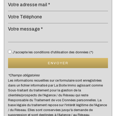
Bibliothèque
Bureau de poste
Mairie
statistiques
J'accepte les conditions d'utilisation des données (*)
Nombre d'habitants
8 045
ENVOYER
Propriétaires (vs. locataires)
39,05 %
Taxe habitation
8,65 %
*Champs obligatoires
Les informations recueillies sur ce formulaire sont enregistrées
Taxe foncière
15,85 %
dans un fichier informatisé par La Boite Immo agissant comme
Habitants de moins de 25 ans
33,73 %
Sous-traitant du traitement pour la gestion de la
clientèle/prospects de l'Agence / du Réseau qui reste
Habitants de 25 à 55 ans
38,49 %
Responsable du Traitement de vos Données personnelles. La
base légale du traitement repose sur l'intérêt légitime de l'Agence
Habitants de plus de 55 ans
27,78 %
/ du Réseau. Elles sont conservées jusqu'à demande de
Nombre d'enfants par famille
1,14
suppression et sont destinées à l'Agence / au Réseau.