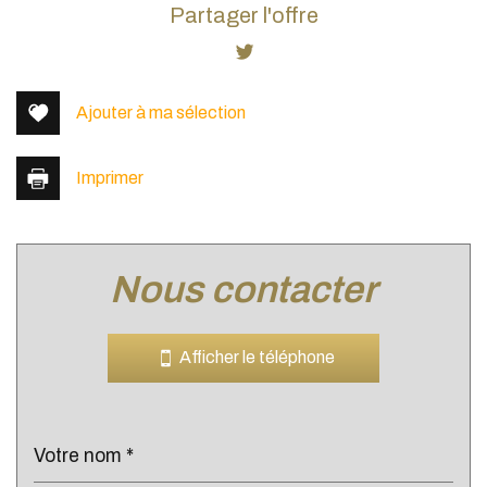
+
Partager l'offre
−
Ajouter à ma sélection
Imprimer
nous contacter
Leaflet
|
©
Jawg
Maps
|
© OpenStreetMap
Collège
Afficher le téléphone
École maternelle
École primaire
Lycée