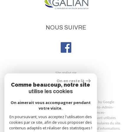
NOUS SUIVRE
site réalisé par
On en reste là
Comme beaucoup, notre site
utilise les cookies
On aimerait vous accompagner pendant
© 2026 | Tous droits réservés | Traduction powered by Google
Plan du site
Mentions légales
Nos honoraires
Liens
Admin
votre visite.
Politique de confidentialité
Toutes nos annonces
En poursuivant, vous acceptez l'utilisation des
Martin Immobilier respecte le RGPD. Vos données sont utilisées
cookies par ce site, afin de vous proposer des
uniquement pour répondre à vos demandes via les formulaires du site.
contenus adaptés et réaliser des statistiques !
Consultez notre politique de confidentialité pour plus d’informations.