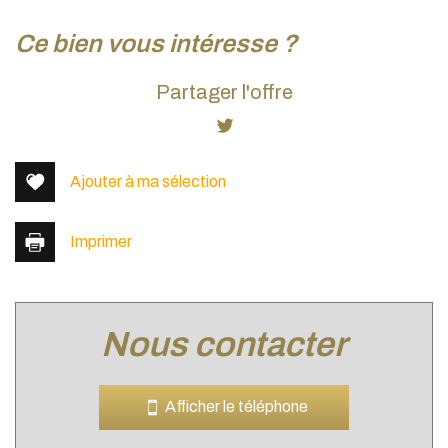
la ville de belleville (69220)
ce bien vous intéresse ?
+
Partager l'offre
−
Ajouter à ma sélection
Imprimer
nous contacter
Leaflet
|
©
Jawg
Maps
|
© OpenStreetMap
Cinéma
Afficher le téléphone
École maternelle