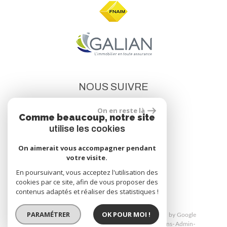
NOUS SUIVRE
On en reste là
Comme beaucoup, notre site
utilise les cookies
On aimerait vous accompagner pendant
votre visite.
site réalisé par
En poursuivant, vous acceptez l'utilisation des
cookies par ce site, afin de vous proposer des
contenus adaptés et réaliser des statistiques !
PARAMÉTRER
OK POUR MOI !
© 2026 | Tous droits réservés | Traduction powered by Google
Plan du site
Mentions légales
Nos honoraires
Liens
Admin