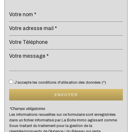
École primaire
Bureau de poste
Mairie
statistiques
Nombre d'habitants
8 045
Propriétaires (vs. locataires)
39,05 %
Taxe habitation
J'accepte les conditions d'utilisation des données (*)
8,65 %
Taxe foncière
15,85 %
ENVOYER
Habitants de moins de 25 ans
33,73 %
*Champs obligatoires
Habitants de 25 à 55 ans
38,49 %
Les informations recueillies sur ce formulaire sont enregistrées
dans un fichier informatisé par La Boite Immo agissant comme
Habitants de plus de 55 ans
27,78 %
Sous-traitant du traitement pour la gestion de la
Nombre d'enfants par famille
1,14
clientèle/prospects de l'Agence / du Réseau qui reste