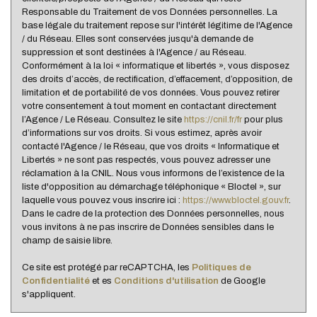
Responsable du Traitement de vos Données personnelles. La
Familles sans enfant
39,63 %
base légale du traitement repose sur l'intérêt légitime de l'Agence
/ du Réseau. Elles sont conservées jusqu'à demande de
Familles avec 1 ou 2 enfants
47,76 %
suppression et sont destinées à l'Agence / au Réseau.
Maisons
36,79 %
Conformément à la loi « informatique et libertés », vous disposez
des droits d’accès, de rectification, d’effacement, d’opposition, de
Appartements
63,21 %
limitation et de portabilité de vos données. Vous pouvez retirer
votre consentement à tout moment en contactant directement
Familles avec 3 enfants
9,72 %
l’Agence / Le Réseau. Consultez le site
https://cnil.fr/fr
pour plus
d’informations sur vos droits. Si vous estimez, après avoir
contacté l'Agence / le Réseau, que vos droits « Informatique et
Libertés » ne sont pas respectés, vous pouvez adresser une
réclamation à la CNIL. Nous vous informons de l’existence de la
liste d'opposition au démarchage téléphonique « Bloctel », sur
laquelle vous pouvez vous inscrire ici :
https://www.bloctel.gouv.fr
.
Dans le cadre de la protection des Données personnelles, nous
vous invitons à ne pas inscrire de Données sensibles dans le
champ de saisie libre.
Ce site est protégé par reCAPTCHA, les
Politiques de
Confidentialité
et es
Conditions d'utilisation
de Google
s'appliquent.