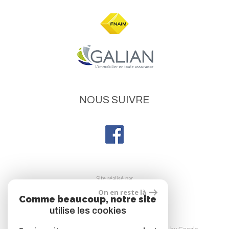
NOUS SUIVRE
site réalisé par
On en reste là
Comme beaucoup, notre site
utilise les cookies
© 2026 | Tous droits réservés | Traduction powered by Google