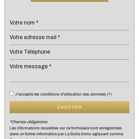
École maternelle
École primaire
Bibliothèque
Bureau de poste
Mairie
statistiques
Nombre d'habitants
7 963
J'accepte les conditions d'utilisation des données (*)
Propriétaires (vs. locataires)
77,24 %
Taxe habitation
13,40 %
ENVOYER
Taxe foncière
18,75 %
*Champs obligatoires
Habitants de moins de 25 ans
30,83 %
Les informations recueillies sur ce formulaire sont enregistrées
dans un fichier informatisé par La Boite Immo agissant comme
Habitants de 25 à 55 ans
36,04 %