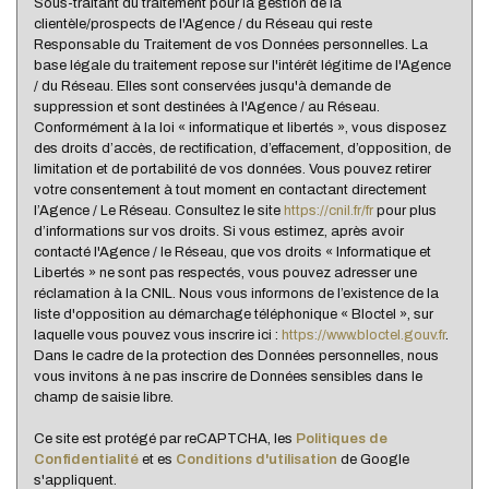
Sous-traitant du traitement pour la gestion de la
clientèle/prospects de l'Agence / du Réseau qui reste
Habitants de plus de 55 ans
33,13 %
Responsable du Traitement de vos Données personnelles. La
Nombre d'enfants par famille
1,02
base légale du traitement repose sur l'intérêt légitime de l'Agence
/ du Réseau. Elles sont conservées jusqu'à demande de
Familles sans enfant
46,63 %
suppression et sont destinées à l'Agence / au Réseau.
Conformément à la loi « informatique et libertés », vous disposez
Familles avec 1 ou 2 enfants
42,31 %
des droits d’accès, de rectification, d’effacement, d’opposition, de
Maisons
77,96 %
limitation et de portabilité de vos données. Vous pouvez retirer
votre consentement à tout moment en contactant directement
Appartements
22,04 %
l’Agence / Le Réseau. Consultez le site
https://cnil.fr/fr
pour plus
d’informations sur vos droits. Si vous estimez, après avoir
Familles avec 3 enfants
8,98 %
contacté l'Agence / le Réseau, que vos droits « Informatique et
Libertés » ne sont pas respectés, vous pouvez adresser une
réclamation à la CNIL. Nous vous informons de l’existence de la
liste d'opposition au démarchage téléphonique « Bloctel », sur
laquelle vous pouvez vous inscrire ici :
https://www.bloctel.gouv.fr
.
Dans le cadre de la protection des Données personnelles, nous
vous invitons à ne pas inscrire de Données sensibles dans le
champ de saisie libre.
Ce site est protégé par reCAPTCHA, les
Politiques de
Confidentialité
et es
Conditions d'utilisation
de Google
s'appliquent.