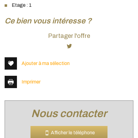
Etage : 1
la ville de chaponost (69630)
ce bien vous intéresse ?
+
Partager l'offre
−
Ajouter à ma sélection
Imprimer
nous contacter
Leaflet
|
©
Jawg
Maps
|
© OpenStreetMap
Collège
Afficher le téléphone