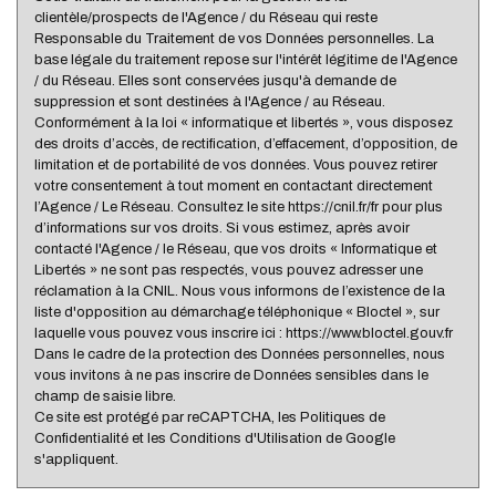
clientèle/prospects de l'Agence / du Réseau qui reste
Nous n'avons pas pu déterminer de statistiques pour
Responsable du Traitement de vos Données personnelles. La
%
cette ville
base légale du traitement repose sur l'intérêt légitime de l'Agence
/ du Réseau. Elles sont conservées jusqu'à demande de
suppression et sont destinées à l'Agence / au Réseau.
Conformément à la loi « informatique et libertés », vous disposez
des droits d’accès, de rectification, d’effacement, d’opposition, de
limitation et de portabilité de vos données. Vous pouvez retirer
votre consentement à tout moment en contactant directement
l’Agence / Le Réseau. Consultez le site https://cnil.fr/fr pour plus
d’informations sur vos droits. Si vous estimez, après avoir
contacté l'Agence / le Réseau, que vos droits « Informatique et
Libertés » ne sont pas respectés, vous pouvez adresser une
réclamation à la CNIL. Nous vous informons de l’existence de la
liste d'opposition au démarchage téléphonique « Bloctel », sur
laquelle vous pouvez vous inscrire ici : https://www.bloctel.gouv.fr
Dans le cadre de la protection des Données personnelles, nous
vous invitons à ne pas inscrire de Données sensibles dans le
champ de saisie libre.
Ce site est protégé par reCAPTCHA, les
Politiques de
Confidentialité
et les
Conditions d'Utilisation
de Google
s'appliquent.