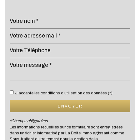
Cinéma
Collège
École maternelle
École primaire
Enseignement supérieur
Lycée
Gare ferroviaire
Bureau de poste
J'accepte les conditions d'utilisation des données (*)
Mairie
ENVOYER
Presse et Tabac
*Champs obligatoires
Les informations recueillies sur ce formulaire sont enregistrées
statistiques
dans un fichier informatisé par La Boite Immo agissant comme
Sous-traitant du traitement pour la gestion de la