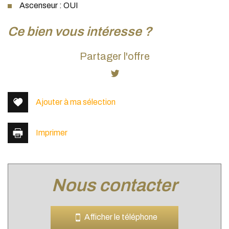
Ascenseur : OUI
la ville de lyon (69002)
ce bien vous intéresse ?
+
Partager l'offre
−
Ajouter à ma sélection
Imprimer
nous contacter
Leaflet
|
©
Jawg
Maps
|
© OpenStreetMap
Bar
Afficher le téléphone