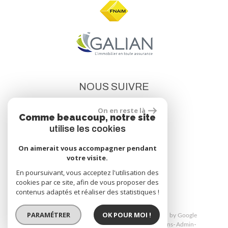
NOUS SUIVRE
On en reste là
Comme beaucoup, notre site
utilise les cookies
On aimerait vous accompagner pendant
votre visite.
site réalisé par
En poursuivant, vous acceptez l'utilisation des
cookies par ce site, afin de vous proposer des
contenus adaptés et réaliser des statistiques !
PARAMÉTRER
OK POUR MOI !
© 2026 | Tous droits réservés | Traduction powered by Google
Plan du site
Mentions légales
Nos honoraires
Liens
Admin