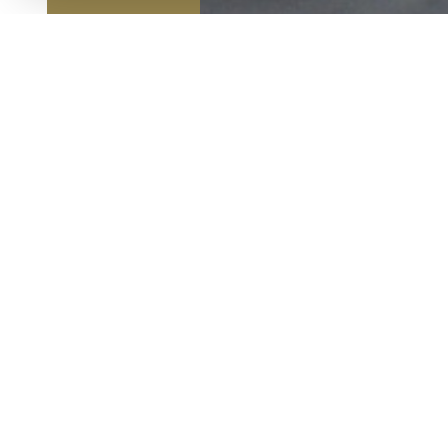
BIEN LOUÉ
EXCLUSIVITÉ
studio - lyon 4
description de l'offre
Rue Artaud LYON 4, dans un immeuble récent. Ce 
ouverte sur séjour avec un grand balcon, une sal