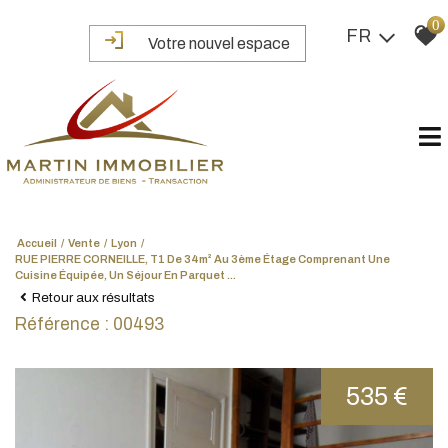
0
FR
Votre nouvel espace
Accueil
Vente
Lyon
RUE PIERRE CORNEILLE, T1 De 34m² Au 3ème Étage Comprenant Une
Cuisine Équipée, Un Séjour En Parquet ...
Retour aux résultats
Référence : 00493
535 €