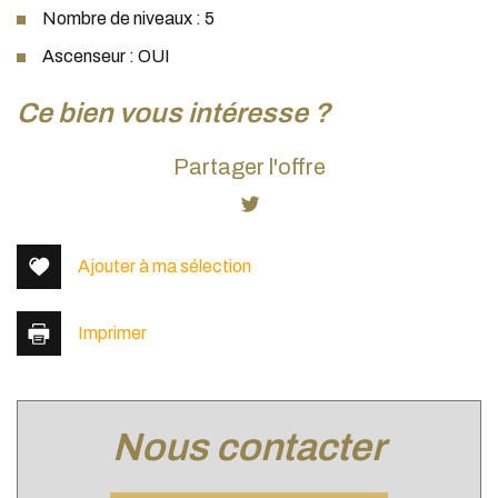
Nombre de niveaux : 5
Ascenseur : OUI
la ville de lyon (69006)
ce bien vous intéresse ?
+
Partager l'offre
−
Ajouter à ma sélection
Imprimer
nous contacter
Leaflet
|
©
Jawg
Maps
|
© OpenStreetMap