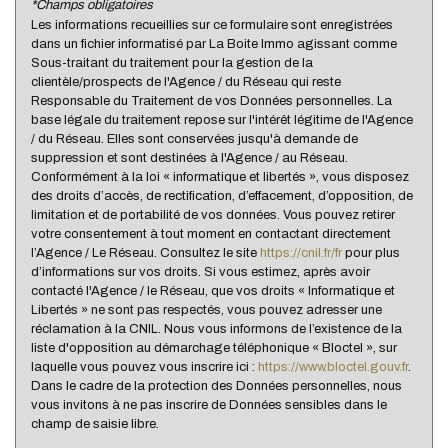
*Champs obligatoires
Les informations recueillies sur ce formulaire sont enregistrées
dans un fichier informatisé par La Boite Immo agissant comme
Nous n'avons pas pu déterminer de statistiques pour
Sous-traitant du traitement pour la gestion de la
%
cette ville
clientèle/prospects de l'Agence / du Réseau qui reste
Responsable du Traitement de vos Données personnelles. La
base légale du traitement repose sur l'intérêt légitime de l'Agence
/ du Réseau. Elles sont conservées jusqu'à demande de
suppression et sont destinées à l'Agence / au Réseau.
Conformément à la loi « informatique et libertés », vous disposez
des droits d’accès, de rectification, d’effacement, d’opposition, de
limitation et de portabilité de vos données. Vous pouvez retirer
votre consentement à tout moment en contactant directement
l’Agence / Le Réseau. Consultez le site
https://cnil.fr/fr
pour plus
d’informations sur vos droits. Si vous estimez, après avoir
contacté l'Agence / le Réseau, que vos droits « Informatique et
Libertés » ne sont pas respectés, vous pouvez adresser une
réclamation à la CNIL. Nous vous informons de l’existence de la
liste d'opposition au démarchage téléphonique « Bloctel », sur
laquelle vous pouvez vous inscrire ici :
https://www.bloctel.gouv.fr
.
Dans le cadre de la protection des Données personnelles, nous
vous invitons à ne pas inscrire de Données sensibles dans le
champ de saisie libre.