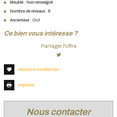
Meublé : Non renseigné
Nombre de niveaux : 6
Ascenseur : OUI
la ville de lyon (69003)
ce bien vous intéresse ?
+
Partager l'offre
−
Ajouter à ma sélection
Imprimer
nous contacter
Leaflet
|
©
Jawg
Maps
|
© OpenStreetMap