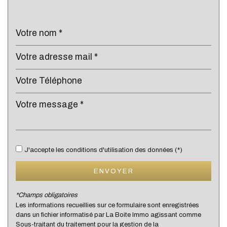
Collège
École maternelle
École primaire
Enseignement supérieur
Lycée
Bibliothèque
Gare ferroviaire
Bureau de poste
J'accepte les conditions d'utilisation des données (*)
Mairie
ENVOYER
Presse et Tabac
*Champs obligatoires
Les informations recueillies sur ce formulaire sont enregistrées
statistiques
dans un fichier informatisé par La Boite Immo agissant comme
Sous-traitant du traitement pour la gestion de la