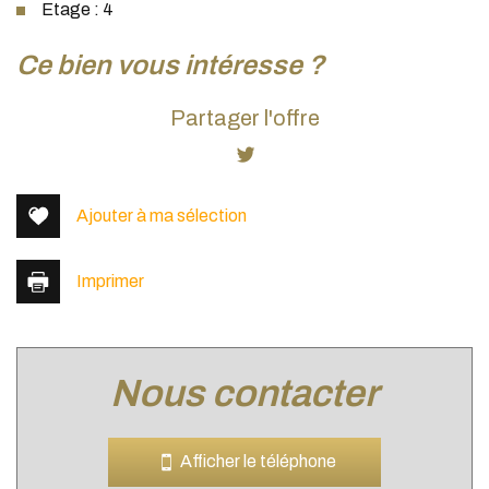
Etage : 4
la ville de lyon (69003)
ce bien vous intéresse ?
+
Partager l'offre
−
Ajouter à ma sélection
Imprimer
nous contacter
Leaflet
|
©
Jawg
Maps
|
© OpenStreetMap
Bar
Afficher le téléphone