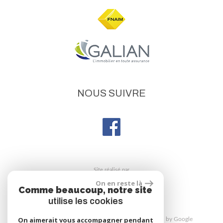
NOUS SUIVRE
site réalisé par
On en reste là
Comme beaucoup, notre site
utilise les cookies
On aimerait vous accompagner pendant
© 2026 | Tous droits réservés | Traduction powered by Google