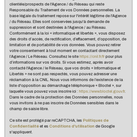
clientèle/prospects de l'Agence / du Réseau qui reste
Nous n'avons pas pu déterminer de statistiques pour
Responsable du Traitement de vos Données personnelles. La
%
cette ville
base légale du traitement repose sur l'intérêt légitime de l'Agence
/ du Réseau. Elles sont conservées jusqu'à demande de
suppression et sont destinées à l'Agence / au Réseau.
Conformément à la loi « informatique et libertés », vous disposez
des droits d’accès, de rectification, d’effacement, d’opposition, de
limitation et de portabilité de vos données. Vous pouvez retirer
votre consentement à tout moment en contactant directement
l’Agence / Le Réseau. Consultez le site
https://cnil.fr/fr
pour plus
d’informations sur vos droits. Si vous estimez, après avoir
contacté l'Agence / le Réseau, que vos droits « Informatique et
Libertés » ne sont pas respectés, vous pouvez adresser une
réclamation à la CNIL. Nous vous informons de l’existence de la
liste d'opposition au démarchage téléphonique « Bloctel », sur
laquelle vous pouvez vous inscrire ici :
https://www.bloctel.gouv.fr
.
Dans le cadre de la protection des Données personnelles, nous
vous invitons à ne pas inscrire de Données sensibles dans le
champ de saisie libre.
Ce site est protégé par reCAPTCHA, les
Politiques de
Confidentialité
et es
Conditions d'utilisation
de Google
s'appliquent.