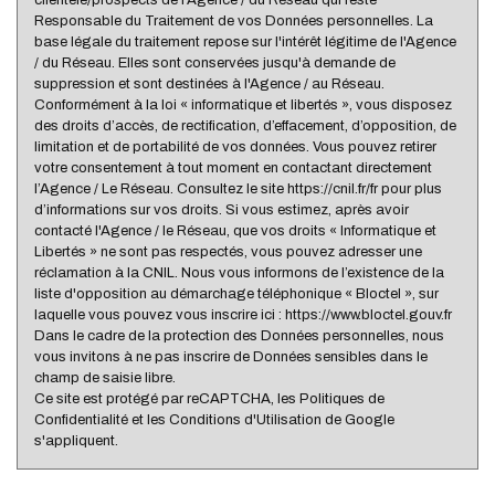
Nous n'avons pas pu déterminer de statistiques pour
Responsable du Traitement de vos Données personnelles. La
%
cette ville
base légale du traitement repose sur l'intérêt légitime de l'Agence
/ du Réseau. Elles sont conservées jusqu'à demande de
suppression et sont destinées à l'Agence / au Réseau.
Conformément à la loi « informatique et libertés », vous disposez
des droits d’accès, de rectification, d’effacement, d’opposition, de
limitation et de portabilité de vos données. Vous pouvez retirer
votre consentement à tout moment en contactant directement
l’Agence / Le Réseau. Consultez le site https://cnil.fr/fr pour plus
d’informations sur vos droits. Si vous estimez, après avoir
contacté l'Agence / le Réseau, que vos droits « Informatique et
Libertés » ne sont pas respectés, vous pouvez adresser une
réclamation à la CNIL. Nous vous informons de l’existence de la
liste d'opposition au démarchage téléphonique « Bloctel », sur
laquelle vous pouvez vous inscrire ici : https://www.bloctel.gouv.fr
Dans le cadre de la protection des Données personnelles, nous
vous invitons à ne pas inscrire de Données sensibles dans le
champ de saisie libre.
Ce site est protégé par reCAPTCHA, les
Politiques de
Confidentialité
et les
Conditions d'Utilisation
de Google
s'appliquent.