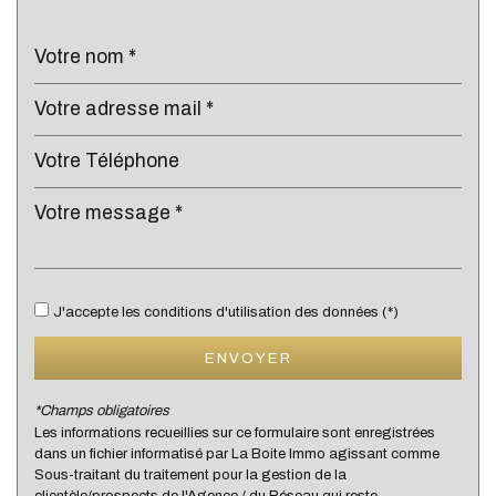
Collège
École maternelle
École primaire
Enseignement supérieur
Lycée
Gare ferroviaire
Bureau de poste
J'accepte les conditions d'utilisation des données (*)
Mairie
ENVOYER
Presse et Tabac
*Champs obligatoires
Les informations recueillies sur ce formulaire sont enregistrées
statistiques
dans un fichier informatisé par La Boite Immo agissant comme
Sous-traitant du traitement pour la gestion de la
clientèle/prospects de l'Agence / du Réseau qui reste