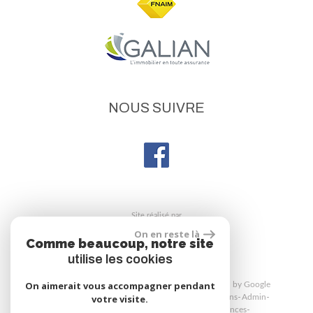
NOUS SUIVRE
site réalisé par
On en reste là
Comme beaucoup, notre site
utilise les cookies
On aimerait vous accompagner pendant
© 2026 | Tous droits réservés | Traduction powered by Google
Plan du site
Mentions légales
Nos honoraires
Liens
Admin
votre visite.
Politique de confidentialité
Toutes nos annonces