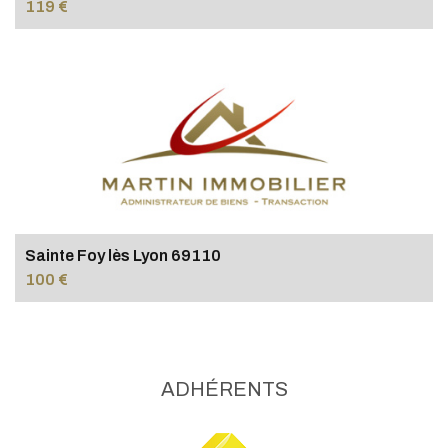
119 €
Sainte Foy lès Lyon 69110
100 €
ADHÉRENTS