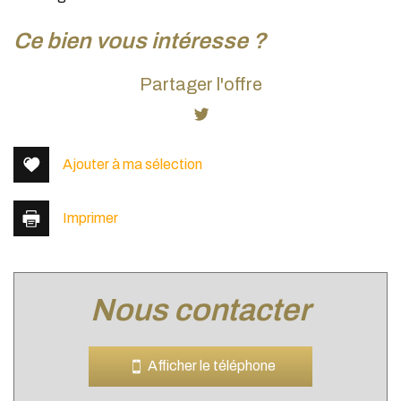
la ville de lyon (69005)
ce bien vous intéresse ?
+
Partager l'offre
−
Ajouter à ma sélection
Imprimer
nous contacter
Leaflet
|
©
Jawg
Maps
|
© OpenStreetMap
Bar
Afficher le téléphone
Cinéma