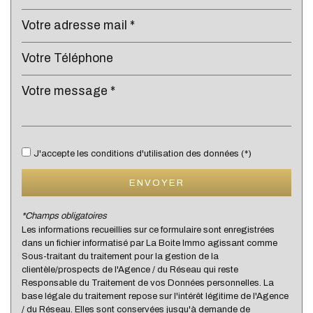
École maternelle
École primaire
Enseignement supérieur
Lycée
Gare ferroviaire
Bureau de poste
J'accepte les conditions d'utilisation des données (*)
Mairie
ENVOYER
Presse et Tabac
*Champs obligatoires
Les informations recueillies sur ce formulaire sont enregistrées
statistiques
dans un fichier informatisé par La Boite Immo agissant comme
Sous-traitant du traitement pour la gestion de la
clientèle/prospects de l'Agence / du Réseau qui reste
Nous n'avons pas pu déterminer de statistiques pour
Responsable du Traitement de vos Données personnelles. La
%
cette ville
base légale du traitement repose sur l'intérêt légitime de l'Agence
/ du Réseau. Elles sont conservées jusqu'à demande de