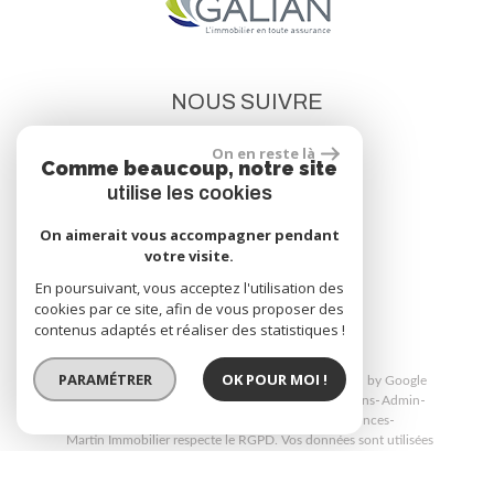
NOUS SUIVRE
On en reste là
Comme beaucoup, notre site
utilise les cookies
On aimerait vous accompagner pendant
votre visite.
site réalisé par
En poursuivant, vous acceptez l'utilisation des
cookies par ce site, afin de vous proposer des
contenus adaptés et réaliser des statistiques !
PARAMÉTRER
OK POUR MOI !
© 2026 | Tous droits réservés | Traduction powered by Google
Plan du site
Mentions légales
Nos honoraires
Liens
Admin
Politique de confidentialité
Toutes nos annonces
Martin Immobilier respecte le RGPD. Vos données sont utilisées
uniquement pour répondre à vos demandes via les formulaires du site.
Consultez notre politique de confidentialité pour plus d’informations.