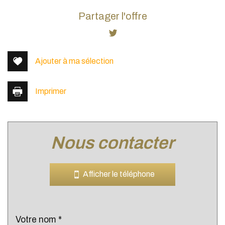
+
Partager l'offre
−
Ajouter à ma sélection
Imprimer
nous contacter
Leaflet
|
©
Jawg
Maps
|
© OpenStreetMap
Bar
Afficher le téléphone
Cinéma
Collège